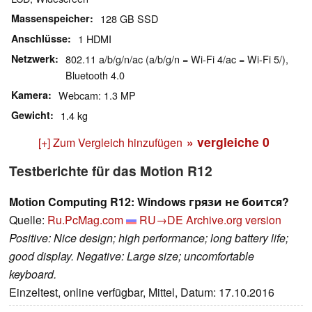
Massenspeicher
128 GB SSD
Anschlüsse
1 HDMI
Netzwerk
802.11 a/b/g/n/ac (a/b/g/n = Wi-Fi 4/ac = Wi-Fi 5/),
Bluetooth 4.0
Kamera
Webcam: 1.3 MP
Gewicht
1.4 kg
» vergleiche
0
[+] Zum Vergleich hinzufügen
Testberichte für das Motion R12
Motion Computing R12: Windows грязи не боится?
Quelle:
Ru.PcMag.com
RU→DE
Archive.org version
Positive: Nice design; high performance; long battery life;
good display. Negative: Large size; uncomfortable
keyboard.
Einzeltest, online verfügbar, Mittel, Datum: 17.10.2016