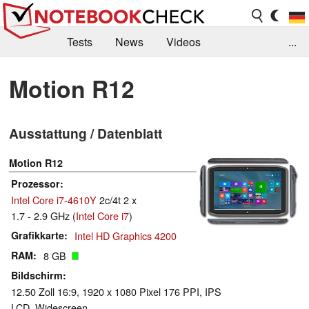
Tests
News
Videos
...
Benchmarks & Tech
Externe Tests
Motion R12
Kaufberatung
Deals
Suche
Jobs
Ausstattung / Datenblatt
Forum
Motion R12
Prozessor
Intel Core i7-4610Y
2c/4t 2 x
1.7 - 2.9 GHz (
Intel Core i7
)
Grafikkarte
Intel HD Graphics 4200
RAM
8 GB
Bildschirm
12.50 Zoll 16:9, 1920 x 1080 Pixel 176 PPI, IPS
LCD, Widescreen