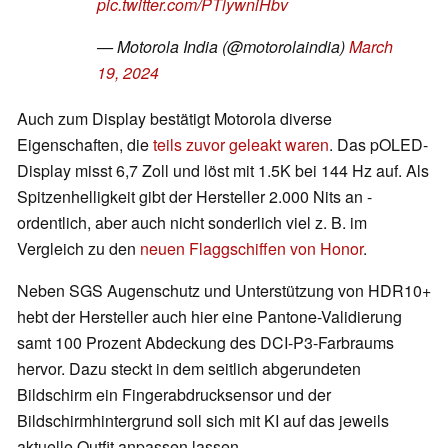
pic.twitter.com/PTlywniHbv
— Motorola India (@motorolaindia)
March
19, 2024
Auch zum Display bestätigt Motorola diverse
Eigenschaften, die
teils zuvor geleakt waren
. Das pOLED-
Display misst 6,7 Zoll und löst mit 1.5K bei 144 Hz auf. Als
Spitzenhelligkeit gibt der Hersteller 2.000 Nits an -
ordentlich, aber auch nicht sonderlich viel z. B. im
Vergleich zu den
neuen Flaggschiffen von Honor
.
Neben SGS Augenschutz und Unterstützung von HDR10+
hebt der Hersteller auch hier eine Pantone-Validierung
samt 100 Prozent Abdeckung des DCI-P3-Farbraums
hervor. Dazu steckt in dem seitlich abgerundeten
Bildschirm ein Fingerabdrucksensor und der
Bildschirmhintergrund soll sich mit KI auf das jeweils
aktuelle Outfit anpassen lassen.