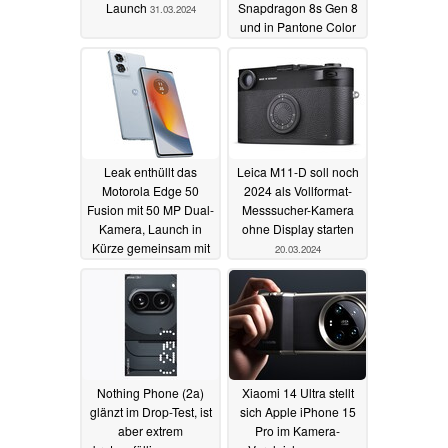
Launch
Snapdragon 8s Gen 8
31.03.2024
und in Pantone Color
of the Year
28.03.2024
Leak enthüllt das
Leica M11-D soll noch
Motorola Edge 50
2024 als Vollformat-
Fusion mit 50 MP Dual-
Messsucher-Kamera
Kamera, Launch in
ohne Display starten
Kürze gemeinsam mit
20.03.2024
Motorola Edge 50 Pro
25.03.2024
Nothing Phone (2a)
Xiaomi 14 Ultra stellt
glänzt im Drop-Test, ist
sich Apple iPhone 15
aber extrem
Pro im Kamera-