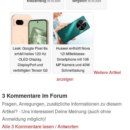
kratzanfällig
Vergleich
20.03.2024
20.03.2024
Leak: Google Pixel 8a
Huawei enthüllt Nova
erhält helles 120 Hz
12i Mittelklasse-
OLED-Display,
Smartphone mit 108
DisplayPort und
MP Kamera und 40W
verbilligten Tensor G3
Schnellladung
Weitere Artikel
20.03.2024
19.03.2024
anzeigen
3 Kommentare im Forum
Fragen, Anregungen, zusätzliche Informationen zu diesem
Artikel? - Uns interessiert Deine Meinung (auch ohne
Anmeldung möglich)!
Alle 3 Kommentare lesen
/
Antworten