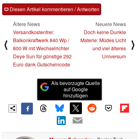
Diesen Artikel kommentieren / Antworten
Ältere News
Neuere News
Versandkostenfrei:
Doch keine Dunkle
Balkonkraftwerk 840 Wp /
Materie: Müdes Licht
⟨
⟩
800 W mit Wechselrichter
und viel älteres
Deye Sun für günstige 292
Universum
Euro dank Gutscheincode
Als bevorzugte Quelle
auf Google
hinzufügen