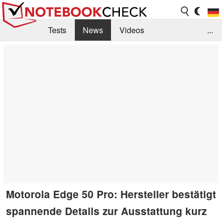
Tests
News
Videos
...
Benchmarks & Tech
Externe Tests
Kaufberatung
Deals
Suche
Jobs
Forum
Motorola Edge 50 Pro: Hersteller bestätigt
spannende Details zur Ausstattung kurz