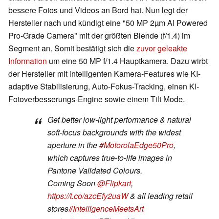
bessere Fotos und Videos an Bord hat. Nun legt der
Hersteller nach und kündigt eine "50 MP 2µm AI Powered
Pro-Grade Camera" mit der größten Blende (f/1.4) im
Segment an. Somit bestätigt sich die
zuvor geleakte
Information
um eine 50 MP f/1.4 Hauptkamera. Dazu wirbt
der Hersteller mit intelligenten Kamera-Features wie KI-
adaptive Stabilisierung, Auto-Fokus-Tracking, einen KI-
Fotoverbesserungs-Engine sowie einem Tilt Mode.
Get better low-light performance & natural
soft-focus backgrounds with the widest
aperture in the
#MotorolaEdge50Pro
,
which captures true-to-life images in
Pantone Validated Colours.
Coming Soon
@Flipkart
,
https://t.co/azcEfy2uaW
& all leading retail
stores
#IntelligenceMeetsArt