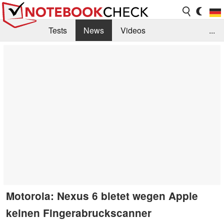
Tests
News
Videos
...
Benchmarks & Tech
Externe Tests
Kaufberatung
Deals
Suche
Jobs
Forum
Motorola: Nexus 6 bietet wegen Apple
keinen Fingerabruckscanner