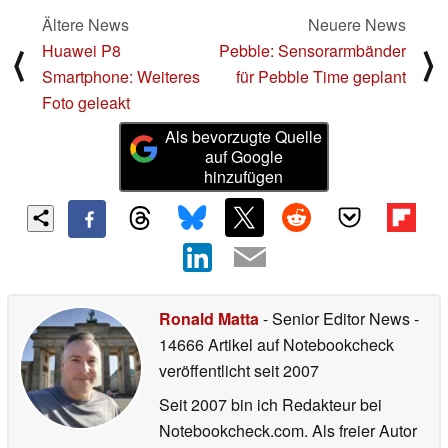
Ältere News
Neuere News
Huawei P8
Pebble: Sensorarmbänder
⟨
⟩
Smartphone: Weiteres
für Pebble Time geplant
Foto geleakt
Als bevorzugte Quelle
auf Google
hinzufügen
Ronald Matta
- Senior Editor News
-
14666 Artikel auf Notebookcheck
veröffentlicht
seit 2007
Seit 2007 bin ich Redakteur bei
Notebookcheck.com. Als freier Autor