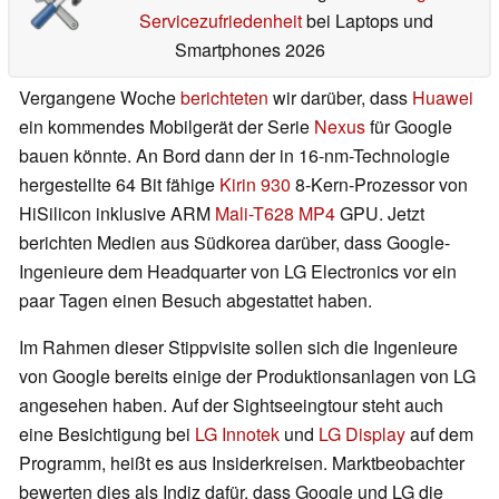
Servicezufriedenheit
bei Laptops und
Smartphones 2026
Vergangene Woche
berichteten
wir darüber, dass
Huawei
ein kommendes Mobilgerät der Serie
Nexus
für Google
bauen könnte. An Bord dann der in 16-nm-Technologie
hergestellte 64 Bit fähige
Kirin 930
8-Kern-Prozessor von
HiSilicon inklusive ARM
Mali-T628 MP4
GPU. Jetzt
berichten Medien aus Südkorea darüber, dass Google-
Ingenieure dem Headquarter von LG Electronics vor ein
paar Tagen einen Besuch abgestattet haben.
Im Rahmen dieser Stippvisite sollen sich die Ingenieure
von Google bereits einige der Produktionsanlagen von LG
angesehen haben. Auf der Sightseeingtour steht auch
eine Besichtigung bei
LG Innotek
und
LG Display
auf dem
Programm, heißt es aus Insiderkreisen. Marktbeobachter
bewerten dies als Indiz dafür, dass Google und LG die