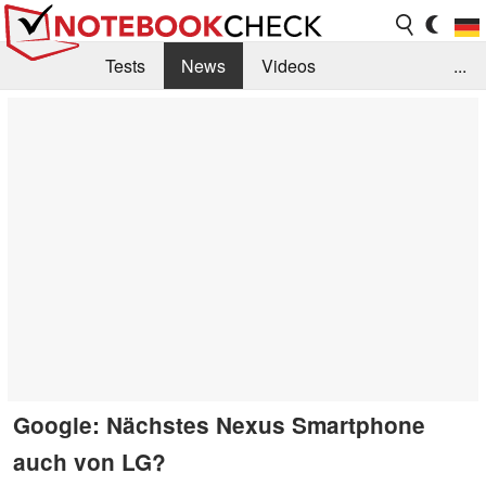
Tests
News
Videos
...
Benchmarks & Tech
Externe Tests
Kaufberatung
Deals
Suche
Jobs
Forum
Google: Nächstes Nexus Smartphone
auch von LG?