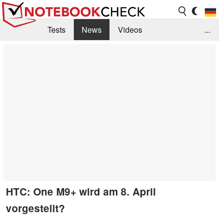
Tests
News
Videos
...
Benchmarks & Tech
Externe Tests
Kaufberatung
Deals
Suche
Jobs
Forum
HTC: One M9+ wird am 8. April
vorgestellt?