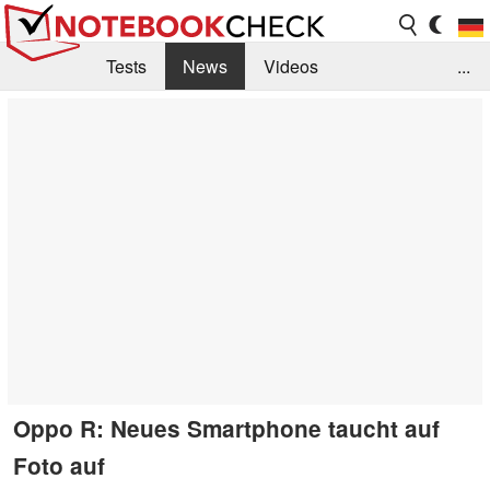
Tests
News
Videos
...
Benchmarks & Tech
Externe Tests
Kaufberatung
Deals
Suche
Jobs
Forum
Oppo R: Neues Smartphone taucht auf
Foto auf