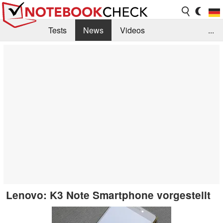
Tests
News
Videos
...
Benchmarks & Tech
Externe Tests
Kaufberatung
Deals
Suche
Jobs
Forum
Lenovo: K3 Note Smartphone vorgestellt