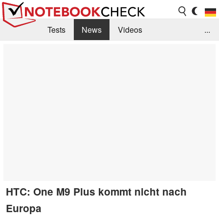
Tests
News
Videos
...
Benchmarks & Tech
Externe Tests
Kaufberatung
Deals
Suche
Jobs
Forum
HTC: One M9 Plus kommt nicht nach
Europa