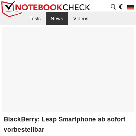
Tests
News
Videos
...
Benchmarks & Tech
Externe Tests
Kaufberatung
Deals
Suche
Jobs
Forum
BlackBerry: Leap Smartphone ab sofort
vorbestellbar