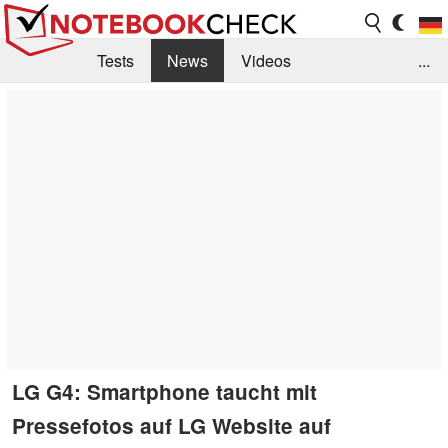
Tests
News
Videos
...
Benchmarks & Tech
Externe Tests
Kaufberatung
Deals
Suche
Jobs
Forum
LG G4: Smartphone taucht mit
Pressefotos auf LG Website auf