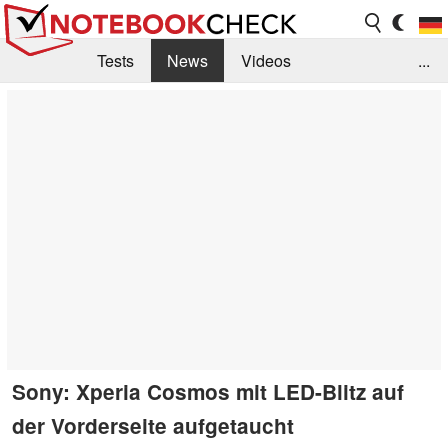
Tests
News
Videos
...
Benchmarks & Tech
Externe Tests
Kaufberatung
Deals
Suche
Jobs
Forum
Sony: Xperia Cosmos mit LED-Blitz auf
der Vorderseite aufgetaucht