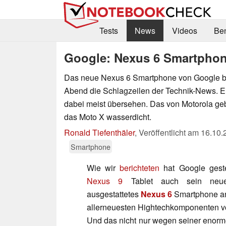
Tests
News
Videos
Be
Google: Nexus 6 Smartphone
Das neue Nexus 6 Smartphone von Google be
Abend die Schlagzeilen der Technik-News. Ei
dabei meist übersehen. Das von Motorola geb
das Moto X wasserdicht.
Ronald Tiefenthäler
,
Veröffentlicht am
16.10.
Smartphone
Wie wir
berichteten
hat Google ges
Nexus 9
Tablet auch sein neue
ausgestattetes
Nexus 6
Smartphone ang
allerneuesten Hightechkomponenten vo
Und das nicht nur wegen seiner enor