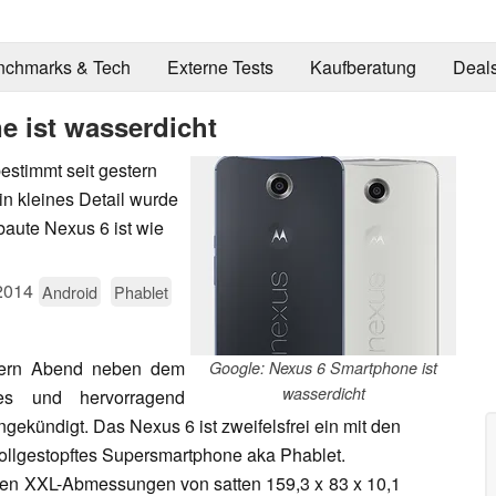
nchmarks & Tech
Externe Tests
Kaufberatung
Deal
 ist wasserdicht
stimmt seit gestern
n kleines Detail wurde
aute Nexus 6 ist wie
2014
Android
Phablet
tern Abend neben dem
Google: Nexus 6 Smartphone ist
wasserdicht
s und hervorragend
ekündigt. Das Nexus 6 ist zweifelsfrei ein mit den
llgestopftes Supersmartphone aka Phablet.
men XXL-Abmessungen von satten 159,3 x 83 x 10,1