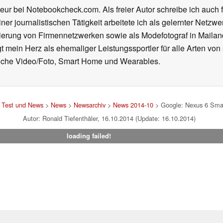
eur bei Notebookcheck.com. Als freier Autor schreibe ich auch 
ner journalistischen Tätigkeit arbeitete ich als gelernter Netzw
ierung von Firmennetzwerken sowie als Modefotograf in Mailan
 mein Herz als ehemaliger Leistungssportler für alle Arten von
reiche Video/Foto, Smart Home und Wearables.
p Test und News
>
News
>
Newsarchiv
>
News 2014-10
> Google: Nexus 6 Smar
Autor: Ronald Tiefenthäler, 16.10.2014 (Update: 16.10.2014)
loading failed!
um
|
Team
|
Datenschutz
|
Kontakt
|
Cookie Einstellungen
| 31.07