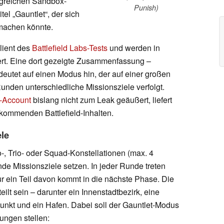
greichen Sandbox-
Punish)
tel „Gauntlet“, der sich
machen könnte.
lient des
Battlefield Labs-Tests
und werden in
ert. Eine dort gezeigte Zusammenfassung –
deutet auf einen Modus hin, der auf einer großen
nden unterschiedliche Missionsziele verfolgt.
-Account
bislang nicht zum Leak geäußert, liefert
 kommenden Battlefield-Inhalten.
le
o-, Trio- oder Squad-Konstellationen (max. 4
nde Missionsziele setzen. In jeder Runde treten
 ein Teil davon kommt in die nächste Phase. Die
ilt sein – darunter ein Innenstadtbezirk, eine
zpunkt und ein Hafen. Dabei soll der Gauntlet-Modus
rungen stellen: