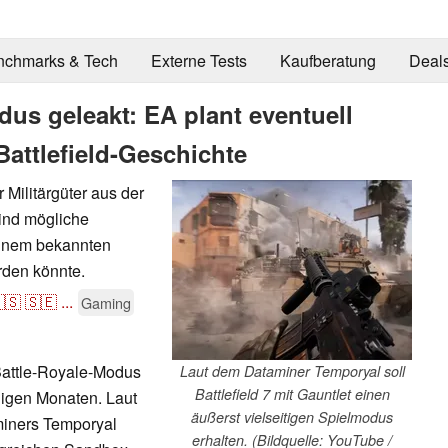
nchmarks & Tech
Externe Tests
Kaufberatung
Deal
dus geleakt: EA plant eventuell
Battlefield-Geschichte
 Militärgüter aus der
ind mögliche
einem bekannten
rden könnte.
🇸
🇸🇪
...
Gaming
 Battle-Royale-Modus
Laut dem Dataminer Temporyal soll
Battlefield 7 mit Gauntlet einen
nigen Monaten. Laut
äußerst vielseitigen Spielmodus
miners Temporyal
erhalten. (Bildquelle: YouTube /