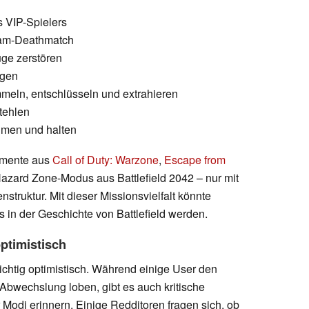
s VIP-Spielers
am-Deathmatch
ge zerstören
igen
meln, entschlüsseln und extrahieren
stehlen
men und halten
emente aus
Call of Duty: Warzone
,
Escape from
azard Zone-Modus aus Battlefield 2042 – nur mit
struktur. Mit dieser Missionsvielfalt könnte
s in der Geschichte von Battlefield werden.
ptimistisch
sichtig optimistisch. Während einige User den
Abwechslung loben, gibt es auch kritische
 Modi erinnern. Einige Redditoren fragen sich, ob