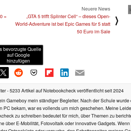
Neuere News
0 =
„GTA 5 trifft Splinter Cell“ – dieses Open-
⟩
World-Adventure ist bei Epic Games für 5 statt
50 Euro im Sale
s bevorzugte Quelle
auf Google
hinzufügen
iter
- 5233 Artikel auf Notebookcheck veröffentlicht
seit 2024
ein Gameboy mein ständiger Begleiter. Nach der Schule wurde d
en PC bekam, war es vollends um mich geschehen. Meine Leiden
kcheck zu schreiben bedeutet für mich, über Themen zu berichte
 über E-Mobilität, Fotovoltaik oder innovative Gadgets. Wenn 
 der Ostseeküste oder versuche, den Schattenseiten meines Ge