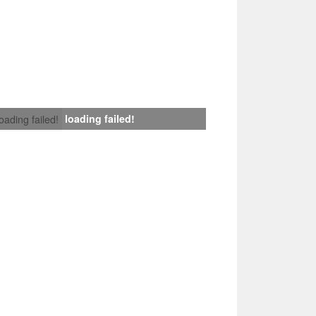
loading failed!
loading failed!