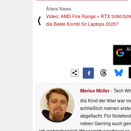
Ältere News
Video: AMD Fire Range + RTX 5080/509
⟨
die Beste Kombi für Laptops 2025?
Al
Marius Müller
- Tech Wr
Als Kind der 90er war m
schließlich meinen erst
abgeflacht. Für Noteboo
neben Gaming auch gerne
ich wahrscheinlich Wasserrettungsdienst an