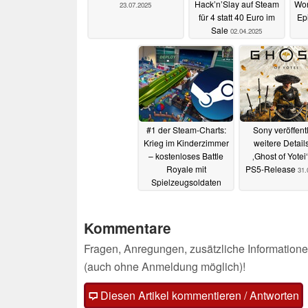
Hack’n’Slay auf Steam
Wor
23.07.2025
für 4 statt 40 Euro im
Ep
Sale
02.04.2025
#1 der Steam-Charts:
Sony veröffentl
Krieg im Kinderzimmer
weitere Detail
– kostenloses Battle
‚Ghost of Yotei‘
Royale mit
PS5-Release
31.
Spielzeugsoldaten
31.03.2025
Kommentare
Fragen, Anregungen, zusätzliche Informatione
(auch ohne Anmeldung möglich)!
Diesen Artikel kommentieren / Antworten