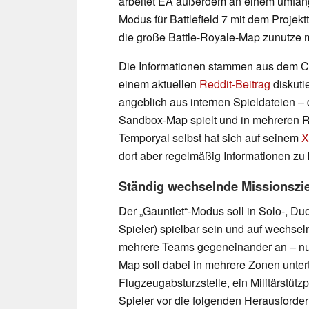
arbeitet EA außerdem an einem umfan
Modus für Battlefield 7 mit dem Projektti
die große Battle-Royale-Map zunutze 
Die Informationen stammen aus dem C
einem aktuellen
Reddit-Beitrag
diskuti
angeblich aus internen Spieldateien – 
Sandbox-Map spielt und in mehreren Ru
Temporyal selbst hat sich auf seinem
X
dort aber regelmäßig Informationen zu
Ständig wechselnde Missionszie
Der „Gauntlet“-Modus soll in Solo-, Du
Spieler) spielbar sein und auf wechsel
mehrere Teams gegeneinander an – nur
Map soll dabei in mehrere Zonen unterte
Flugzeugabsturzstelle, ein Militärstüt
Spieler vor die folgenden Herausforde