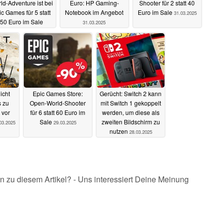
ld-Adventure ist bei
Euro: HP Gaming-
Shooter für 2 statt 40
ic Games für 5 statt
Notebook im Angebot
Euro im Sale
31.03.2025
50 Euro im Sale
31.03.2025
01.04.2025
icht
Epic Games Store:
Gerücht: Switch 2 kann
s zu
Open-World-Shooter
mit Switch 1 gekoppelt
 vor
für 6 statt 60 Euro im
werden, um diese als
Sale
zweiten Bildschirm zu
03.2025
29.03.2025
nutzen
28.03.2025
n zu diesem Artikel? - Uns interessiert Deine Meinung