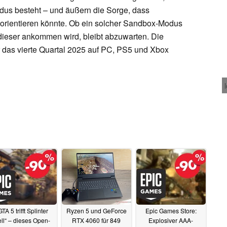
dus besteht – und äußern die Sorge, dass
ty orientieren könnte. Ob ein solcher Sandbox-Modus
 dieser ankommen wird, bleibt abzuwarten. Die
für das vierte Quartal 2025 auf PC, PS5 und Xbox
GTA 5 trifft Splinter
Ryzen 5 und GeForce
Epic Games Store:
ll“ – dieses Open-
RTX 4060 für 849
Explosiver AAA-