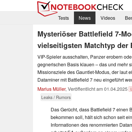
Tests
News
Videos
Be
Mysteriöser Battlefield 7-Mo
vielseitigsten Matchtyp der 
VIP-Spieler ausschalten, Panzer erobern oder
gegnerischen Basis klauen – das und mehr s
Missionsziele des Gauntlet-Modus, der laut 
Dataminer mit Battlefield 7 neu eingeführt we
Marius Müller
,
Veröffentlicht am
01.04.2025

Leaks / Rumors
Das Gerücht, dass Battlefield 7 einen
bekommen soll, hält sich schon seit ei
Informationen des renommierten Data