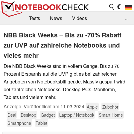
Tests
News
Videos
...
Benchmarks & Tech
Externe Tests
NBB Black Weeks – Bis zu -70% Rabatt
zur UVP auf zahlreiche Notebooks und
Kaufberatung
Deals
Suche
Jobs
vieles mehr
Forum
Die NBB Black Weeks sind in vollem Gange. Bis zu 70
Prozent Ersparnis auf die UVP gibt es bei zahlreichen
Angeboten von Notebooksbilliger.de. Massiv gespart wird
bei zahlreichen Notebooks, Desktop-PCs, Monitoren,
Tablets und vielem mehr.
Anzeige
,
Veröffentlicht am
11.03.2024
Apple
Zubehör
Deal
Desktop
Gadget
Laptop / Notebook
Smart Home
Smartphone
Tablet