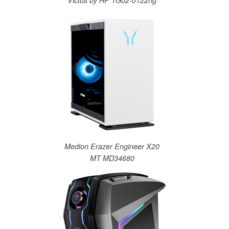
Victus by HP TG02-0122ng
Medion Erazer Engineer X20
MT MD34680