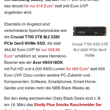
das derzeit
für nur 218 Euro
statt 249 Euro UVP
angeboten wird.
Ebenfalls im Angebot sind
verschiedene Speicherprodukte wie
die
Crucial T700 2TB M.2 2280
PCIe Gen5 NVMe SSD
, die statt
Crucial T700 SSD 2TB
464,80 Euro UVP für
nur 305,99
M.2 2280 PCIe Gen5
NVMe
Euro
erhältlich ist, sowie Heimkino-
Beamer wie der
Acer H6541BDK
mit Full HD und 4.000 ANSI Lumen
für 499 Euro
statt 659
Euro UVP. Dazu runden weitere PC-Zubehör und -
Komponenten, Software, Smartphones, Smart-Home-
Geräte und vieles mehr die NBB Black Weeks ab.
Bei den stetig wechselnden Daily Black Deals sind z. B.
am 18. März das
Shelly Plus Smoke Rauchmelder 5er