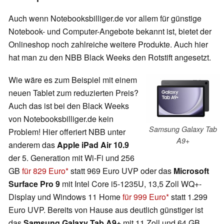
Auch wenn Notebooksbilliger.de vor allem für günstige
Notebook- und Computer-Angebote bekannt ist, bietet der
Onlineshop noch zahlreiche weitere Produkte. Auch hier
hat man zu den NBB Black Weeks den Rotstift angesetzt.
Wie wäre es zum Beispiel mit einem
neuen Tablet zum reduzierten Preis?
Auch das ist bei den Black Weeks
von Notebooksbilliger.de kein
Samsung Galaxy Tab
Problem! Hier offeriert NBB unter
A9+
anderem das
Apple iPad Air 10.9
der 5. Generation mit Wi-Fi und 256
GB
für 829 Euro
statt 969 Euro UVP oder das
Microsoft
Surface Pro 9
mit Intel Core i5-1235U, 13,5 Zoll WQ+-
Display und Windows 11 Home
für 999 Euro
statt 1.299
Euro UVP. Bereits von Hause aus deutlich günstiger ist
das
Samsung Galaxy Tab A9+
mit 11 Zoll und 64 GB,