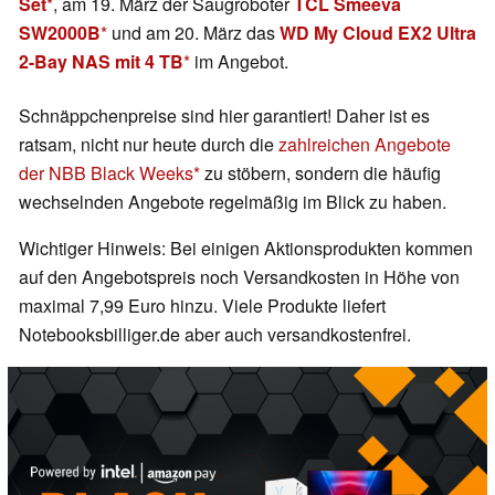
Set
, am 19. März der Saugroboter
TCL Smeeva
SW2000B
und am 20. März das
WD My Cloud EX2 Ultra
2-Bay NAS mit 4 TB
im Angebot.
Schnäppchenpreise sind hier garantiert! Daher ist es
ratsam, nicht nur heute durch die
zahlreichen Angebote
der NBB Black Weeks
zu stöbern, sondern die häufig
wechselnden Angebote regelmäßig im Blick zu haben.
Wichtiger Hinweis: Bei einigen Aktionsprodukten kommen
auf den Angebotspreis noch Versandkosten in Höhe von
maximal 7,99 Euro hinzu. Viele Produkte liefert
Notebooksbilliger.de aber auch versandkostenfrei.