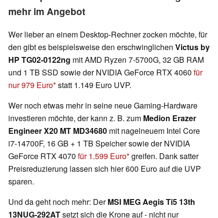
mehr im Angebot
Wer lieber an einem Desktop-Rechner zocken möchte, für
den gibt es beispielsweise den erschwinglichen
Victus by
HP TG02-0122ng
mit AMD Ryzen 7-5700G, 32 GB RAM
und 1 TB SSD sowie der NVIDIA GeForce RTX 4060
für
nur 979 Euro
statt 1.149 Euro UVP.
Wer noch etwas mehr in seine neue Gaming-Hardware
investieren möchte, der kann z. B. zum
Medion Erazer
Engineer X20 MT MD34680
mit nagelneuem Intel Core
i7-14700F, 16 GB + 1 TB Speicher sowie der NVIDIA
GeForce RTX 4070
für 1.599 Euro
greifen. Dank satter
Preisreduzierung lassen sich hier 600 Euro auf die UVP
sparen.
Und da geht noch mehr: Der
MSI MEG Aegis Ti5 13th
13NUG-292AT
setzt sich die Krone auf - nicht nur