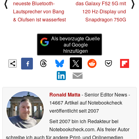
⟨
⟩
neueste Bluetooth-
das Galaxy F52 5G mit
Lautsprecher von Bang
120 Hz-Display und
& Olufsen ist wasserfest
Snapdragon 750G
Als bevorzugte Quelle
auf Google
hinzufügen
Ronald Matta
- Senior Editor News
-
14667 Artikel auf Notebookcheck
veröffentlicht
seit 2007
Seit 2007 bin ich Redakteur bei
Notebookcheck.com. Als freier Autor
schreibe ich auch für andere Print- und Onlinemedien