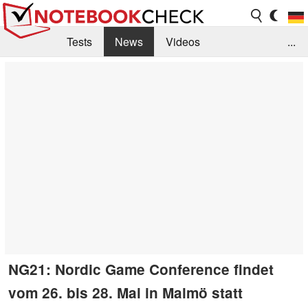
Tests
News
Videos
...
Benchmarks & Tech
Externe Tests
Kaufberatung
Deals
Suche
Jobs
Forum
NG21: Nordic Game Conference findet
vom 26. bis 28. Mai in Malmö statt