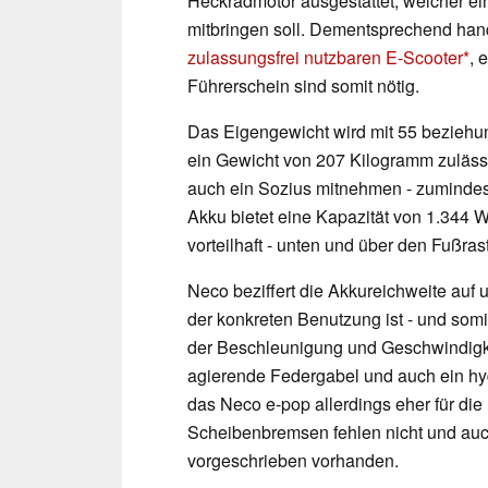
Heckradmotor ausgestattet, welcher e
mitbringen soll. Dementsprechend hand
zulassungsfrei nutzbaren E-Scooter
, 
Führerschein sind somit nötig.
Das Eigengewicht wird mit 55 bezieh
ein Gewicht von 207 Kilogramm zulässi
auch ein Sozius mitnehmen - zumindest
Akku bietet eine Kapazität von 1.344 
vorteilhaft - unten und über den Fußrast
Neco beziffert die Akkureichweite auf
der konkreten Benutzung ist - und som
der Beschleunigung und Geschwindigkei
agierende Federgabel und auch ein hyd
das Neco e-pop allerdings eher für die 
Scheibenbremsen fehlen nicht und auch
vorgeschrieben vorhanden.