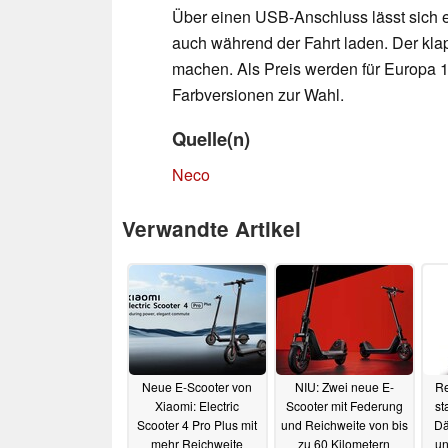
Über einen USB-Anschluss lässt sich 
auch während der Fahrt laden. Der klap
machen. Als Preis werden für Europa 1
Farbversionen zur Wahl.
Quelle(n)
Neco
Verwandte Artikel
Neue E-Scooter von
NIU: Zwei neue E-
Re
Xiaomi: Electric
Scooter mit Federung
st
Scooter 4 Pro Plus mit
und Reichweite von bis
Dä
mehr Reichweite
zu 60 Kilometern
un