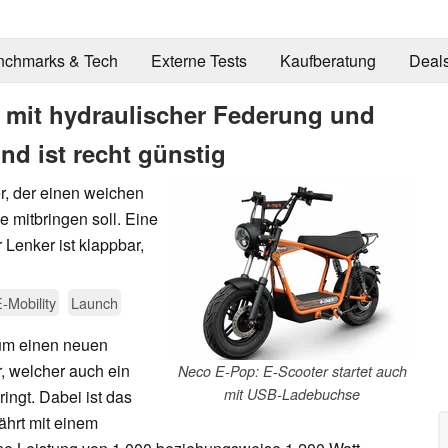
nchmarks & Tech
Externe Tests
Kaufberatung
Deal
t mit hydraulischer Federung und
nd ist recht günstig
er, der einen weichen
 mitbringen soll. Eine
 Lenker ist klappbar,
-Mobility
Launch
 um einen neuen
, welcher auch ein
Neco E-Pop: E-Scooter startet auch
mit USB-Ladebuchse
ngt. Dabei ist das
ährt mit einem