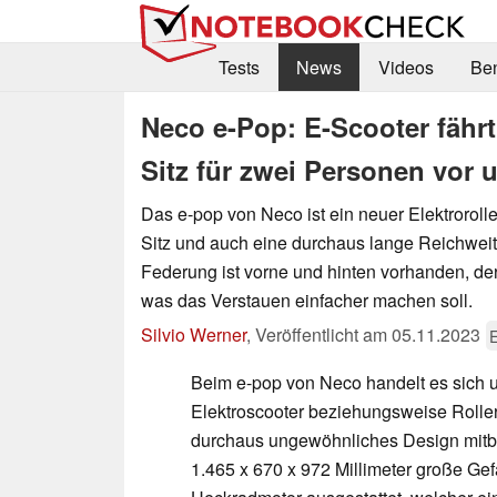
Tests
News
Videos
Be
Neco e-Pop: E-Scooter fähr
Sitz für zwei Personen vor u
Das e-pop von Neco ist ein neuer Elektroroll
Sitz und auch eine durchaus lange Reichweite
Federung ist vorne und hinten vorhanden, der
was das Verstauen einfacher machen soll.
Silvio Werner
,
Veröffentlicht am
05.11.2023
E
Beim e-pop von Neco handelt es sich
Elektroscooter beziehungsweise Roller
durchaus ungewöhnliches Design mitbri
1.465 x 670 x 972 Millimeter große Gef