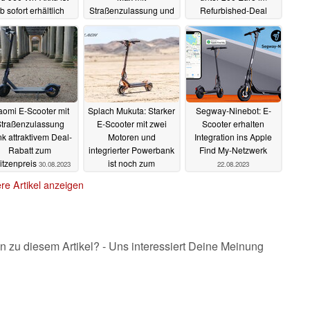
b sofort erhältlich
Straßenzulassung und
Refurbished-Deal
starker Reichweite
19.11.2023
12.10.2023
rabattiert
17.10.2023
aomi E-Scooter mit
Splach Mukuta: Starker
Segway-Ninebot: E-
traßenzulassung
E-Scooter mit zwei
Scooter erhalten
k attraktivem Deal-
Motoren und
Integration ins Apple
Rabatt zum
integrierter Powerbank
Find My-Netzwerk
itzenpreis
ist noch zum
30.08.2023
22.08.2023
Vorzugspreis sicherbar
re Artikel anzeigen
22.08.2023
n zu diesem Artikel? - Uns interessiert Deine Meinung