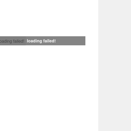
loading failed!
loading failed!