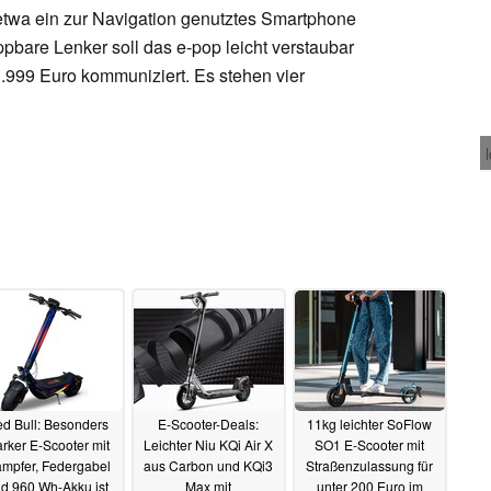
etwa ein zur Navigation genutztes Smartphone
pbare Lenker soll das e-pop leicht verstaubar
.999 Euro kommuniziert. Es stehen vier
d Bull: Besonders
E-Scooter-Deals:
11kg leichter SoFlow
arker E-Scooter mit
Leichter Niu KQi Air X
SO1 E-Scooter mit
mpfer, Federgabel
aus Carbon und KQi3
Straßenzulassung für
d 960 Wh-Akku ist
Max mit
unter 200 Euro im