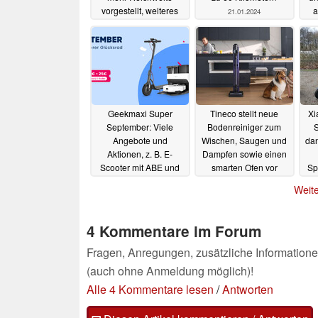
vorgestellt, weiteres
a
21.01.2024
Modell naht
31.01.2024
Geekmaxi Super
Tineco stellt neue
Xi
September: Viele
Bodenreiniger zum
S
Angebote und
Wischen, Saugen und
dan
Aktionen, z. B. E-
Dampfen sowie einen
Scooter mit ABE und
smarten Ofen vor
Sp
82 km für 699 Euro
02.09.2023
Weite
(Ad)
20.09.2023
4 Kommentare im Forum
Fragen, Anregungen, zusätzliche Informatione
(auch ohne Anmeldung möglich)!
Alle 4 Kommentare lesen
/
Antworten