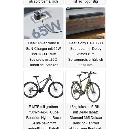
ab sofort erhältlich
ist recht günstig
19.11.2023
05.11.2023
Deal: Anker Nano II
Deal: Sony HT-X8500
GaN-Charger mit 65W
Soundbar mit Dolby
und USB-C zum
Atmos zum
Bestpreis mit 25%
Spitzenpreis erhältlich
Rabatt bei Amazon
16.10.2023
25.10.2023
E-MTB mit großem
18kg leichtes E-Bike
750Wh-Akku: Cube
mit Deal-Rabatt:
Reaction Hybrid Race
Diamant 365 Deluxe
E-Bike bekommt
Trekking-Fahrrad
ordentlichen Rabatt
aktuell zum Bestpreis