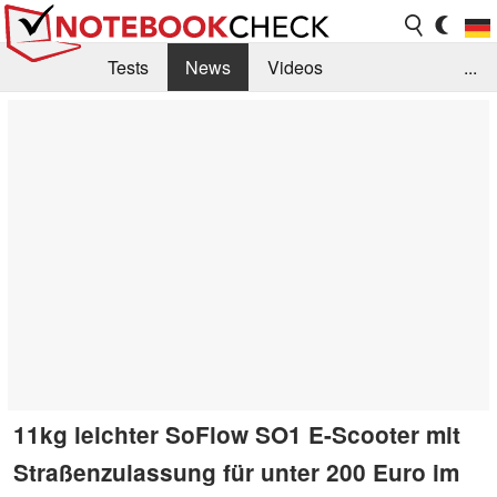
Tests
News
Videos
...
Benchmarks & Tech
Externe Tests
Kaufberatung
Deals
Suche
Jobs
Forum
11kg leichter SoFlow SO1 E-Scooter mit
Straßenzulassung für unter 200 Euro im