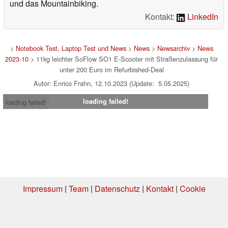
und das Mountainbiking.
Kontakt:
LinkedIn
>
Notebook Test, Laptop Test und News
>
News
>
Newsarchiv
>
News
2023-10
> 11kg leichter SoFlow SO1 E-Scooter mit Straßenzulassung für
unter 200 Euro im Refurbished-Deal
Autor: Enrico Frahn, 12.10.2023 (Update: 5.05.2025)
loading failed!
loading failed!
Impressum
|
Team
|
Datenschutz
|
Kontakt
|
Cookie
Einstellungen
| 07.08.2026 08:59
* Beim Kauf über einen Affiliate-Link kann Notebookcheck eine Vergütung
erhalten. Vielen Dank für Ihre Unterstützung!.