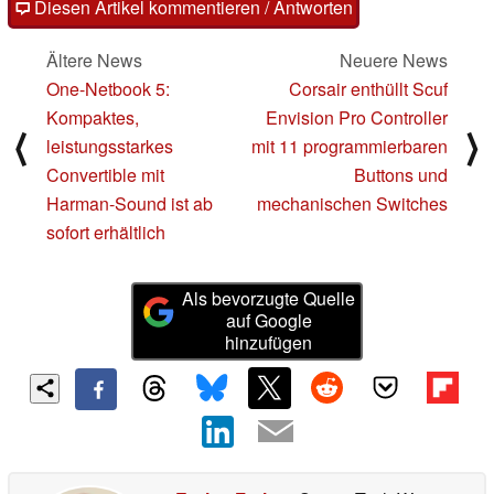
Diesen Artikel kommentieren / Antworten
Ältere News
Neuere News
One-Netbook 5:
Corsair enthüllt Scuf
Kompaktes,
Envision Pro Controller
⟨
⟩
leistungsstarkes
mit 11 programmierbaren
Convertible mit
Buttons und
Harman-Sound ist ab
mechanischen Switches
sofort erhältlich
Als bevorzugte Quelle
auf Google
hinzufügen