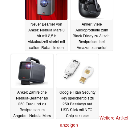
Neuer Beamer von
Anker: Viele
Anker: Nebula Mars 3
Audioprodukte zum
Air mit 2,5 h
Black Friday zu Allzeit-
Akkulaufzeit startet mit
Bestpreisen bei
sattem Rabatt in den
Amazon, darunter
Vorverkauf
Kopfhörer und
20.11.2023
Lautsprecher
17.11.2023
Anker: Zahlreiche
Google Titan Security
Nebula-Beamer ab
Key speichert bis zu
250 Euro und zu
250 Passkeys auf
Bestpreisen im
USB-Stick mit NFC-
Angebot, Nebula Mars
Chip
15.11.2023
Weitere Artikel
3 schon für 1.000 Euro
anzeigen
17.11.2023