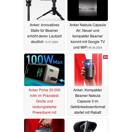
Anker: Innovatives
Anker Nebula Capsule
Stativ für Beamer
Air: Neuer und
erhöht deren Laufzeit
kompakter Beamer
deutlich
kommt mit Google TV
12.07.2024
und WiFi
06.06.2024
Anker Prime 20.000
Anker: Kompakter
mAh im Praxistest:
Beamer Nebula
Große und
Capsule 3 im
leistungsstarke
Getränkedosenformat
Powerbank mit
startet mit Rabatt
praktischem Display
05.12.2023
30.12.2023