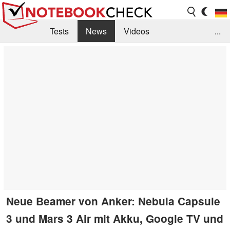
Tests
News
Videos
...
Benchmarks & Tech
Externe Tests
Kaufberatung
Deals
Suche
Jobs
Forum
Neue Beamer von Anker: Nebula Capsule
3 und Mars 3 Air mit Akku, Google TV und