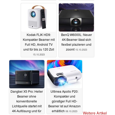
taugt das Angebot?
enthüllt
02.11.2023
04.11.2023
Kodak FLIK HD9:
BenQ W6000L: Neuer
Kompakter Beamer mit
4K-Beamer lässt sich
Full HD, Android TV
flexibel plazieren und
und für bis zu 120 Zoll
zoomt
15.10.2023
15.10.2023
Dangbei X5 Pro: Heller
Ultimea Apollo P20:
Beamer ohne
Kompakter und
konventionelle
günstiger Full HD-
Lichtquelle startet mit
Beamer ist auf Amazon
4K-Auflösung und für
erhältlich
08.10.2023
Weitere Artikel