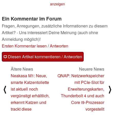
umgerechnet unter 910
anzeigen
Euro
10.10.2023
Ein Kommentar im Forum
Fragen, Anregungen, zusätzliche Informationen zu diesem
Artikel? - Uns interessiert Deine Meinung (auch ohne
Anmeldung möglich)!
Ersten Kommentar lesen
/
Antworten
Diesen Artikel kommentieren / Antworten
Ältere News
Neuere News
Neakasa M1: Neue,
QNAP: Netzwerkspeicher
smarte Katzentoilette
mit PCIe-Slot für
⟨
⟩
ist aktuell noch
Erweiterungskarten,
vergünstigt erhältlich,
Thunderbolt 4 und auch
erkennt Katzen und
Core i9-Prozessor
trackt diese
vorgestellt