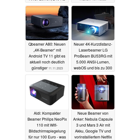
und HDR vorgestellt
15.11.2023
Qbeamer A80: Neuen
Neuer 4K-Kurzdistanz-
„4K-Beamer“ mit
Laserbeamer LG
Android TV 11 gibt es
ProBeam BU53RG mit
aktuell noch deutlich
5.000 ANSI-Lumen,
günstiger
webOS und bis zu 300
11.11.2023
Zoll erhältlich
09.11.2023
Aldi: Kompakter
Neue Beamer von
Beamer Philips NeoPix
Anker: Nebula Capsule
110 mit Wifi-
3 und Mars 3 Air mit
Bildschirmspiegelung
Akku, Google TV und
für nur 100 Euro - was
vorinstalliertem Netflix