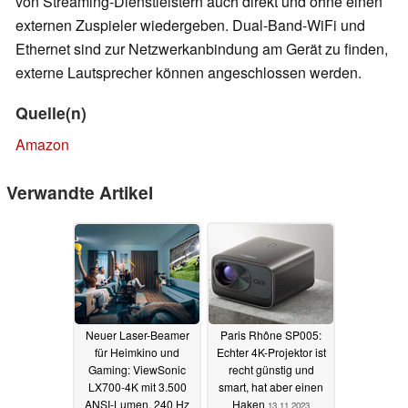
von Streaming-Dienstleistern auch direkt und ohne einen
externen Zuspieler wiedergeben. Dual-Band-WiFi und
Ethernet sind zur Netzwerkanbindung am Gerät zu finden,
externe Lautsprecher können angeschlossen werden.
Quelle(n)
Amazon
Verwandte Artikel
Neuer Laser-Beamer
Paris Rhône SP005:
für Heimkino und
Echter 4K-Projektor ist
Gaming: ViewSonic
recht günstig und
LX700-4K mit 3.500
smart, hat aber einen
ANSI-Lumen, 240 Hz
Haken
13.11.2023