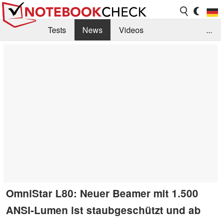
Tests
News
Videos
...
Benchmarks & Tech
Externe Tests
Kaufberatung
Deals
Suche
Jobs
Forum
OmniStar L80: Neuer Beamer mit 1.500
ANSI-Lumen ist staubgeschützt und ab