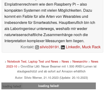
Einplatinenrechnern wie dem Raspberry Pi – also
kompakten Systemen mit vielen Möglichkeiten. Dazu
kommt ein Faible für alle Arten von Wearables und
insbesondere für Smartwatches. Hauptberuflich bin ich
als Laboringenieur unterwegs, weshalb mir weder
naturwissenschaftliche Zusammenhänge noch die
Interpretation komplexer Messungen fern liegen.
Kontakt:
silvio39191
,
LinkedIn
,
Muck Rack
>
Notebook Test, Laptop Test und News
>
News
>
Newsarchiv
>
News
2023-10
> OmniStar L80: Neuer Beamer mit 1.500 ANSI-Lumen ist
staubgeschützt und ab sofort auf Amazon erhältlich
Autor: Silvio Werner, 21.10.2023 (Update: 20.10.2023)
loading failed!
loading failed!