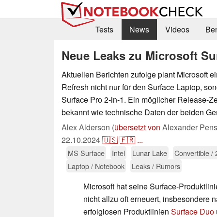
Tests
News
Videos
Be
Neue Leaks zu Microsoft Su
Aktuellen Berichten zufolge plant Microsoft e
Refresh nicht nur für den Surface Laptop, so
Surface Pro 2-in-1. Ein möglicher Release-
bekannt wie technische Daten der beiden Ger
Alex Alderson (
übersetzt von
Alexander Pens
22.10.2024
🇺🇸
🇫🇷
...
MS Surface
Intel
Lunar Lake
Convertible / 
Laptop / Notebook
Leaks / Rumors
Microsoft hat seine Surface-Produktlini
nicht allzu oft erneuert, insbesondere 
erfolglosen Produktlinien
Surface Duo