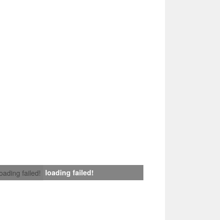
loading failed!
loading failed!