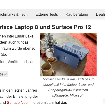
nchmarks & Tech
Externe Tests
Kaufberatung
Deal
rface Laptop 8 und Surface Pro 12
inen Intel Lunar Lake
ndern auch für das
Zeitraum wurde ebenso
äte.
ler),
Veröffentlicht am
2-in-1
Microsoft verkauft das Surface Pro
derzeit mit Intel-Meteor-Lake- und
e in den letzten Jahren
Snapdragon-X-Chipsätzen.
(Bildquelle: Microsoft)
nach der Einstellung der
und
Surface Neo
. In diesem Jahr hat das