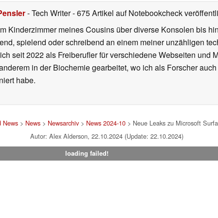
Pensler
- Tech Writer
- 675 Artikel auf Notebookcheck veröffentl
m Kinderzimmer meines Cousins über diverse Konsolen bis hi
end, spielend oder schreibend an einem meiner unzähligen te
 ich seit 2022 als Freiberufler für verschiedene Webseiten und
 anderem in der Biochemie gearbeitet, wo ich als Forscher auch
iert habe.
d News
>
News
>
Newsarchiv
>
News 2024-10
> Neue Leaks zu Microsoft Surfa
Autor: Alex Alderson, 22.10.2024 (Update: 22.10.2024)
loading failed!