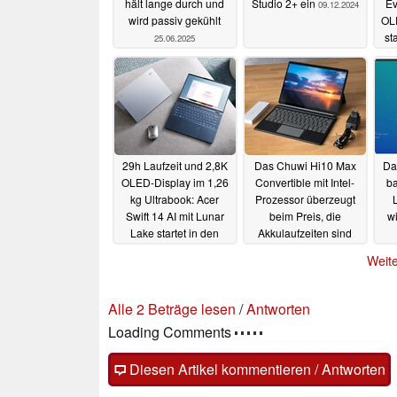
hält lange durch und
Studio 2+ ein
Ev
09.12.2024
wird passiv gekühlt
OL
st
25.06.2025
29h Laufzeit und 2,8K
Das Chuwi Hi10 Max
Da
OLED-Display im 1,26
Convertible mit Intel-
b
kg Ultrabook: Acer
Prozessor überzeugt
L
Swift 14 AI mit Lunar
beim Preis, die
w
Lake startet in den
Akkulaufzeiten sind
Verkauf
aber zu kurz
22.10.2024
16.10.2024
Weite
Alle 2 Beträge lesen
/
Antworten
Loading Comments
Diesen Artikel kommentieren / Antworten