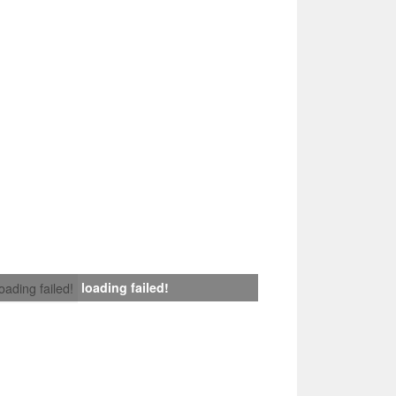
loading failed!
loading failed!