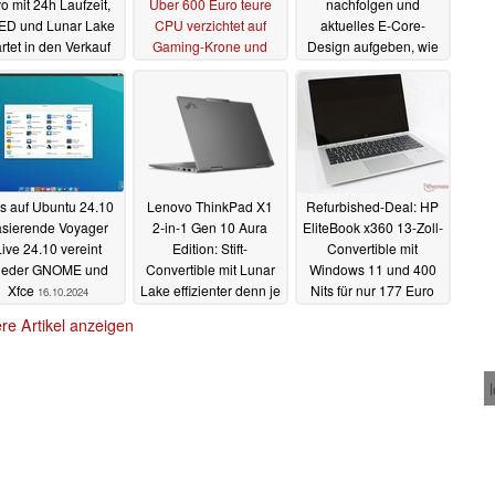
o mit 24h Laufzeit,
Über 600 Euro teure
nachfolgen und
ED und Lunar Lake
CPU verzichtet auf
aktuelles E-Core-
artet in den Verkauf
Gaming-Krone und
Design aufgeben, wie
zieht bei
neues Leak zu P-
07.11.2024
Energieeffizienz mit
Cores andeutet
AMD Zen 5 Ryzen
23.10.2024
9000 gleich
24.10.2024
s auf Ubuntu 24.10
Lenovo ThinkPad X1
Refurbished-Deal: HP
asierende Voyager
2-in-1 Gen 10 Aura
EliteBook x360 13-Zoll-
ive 24.10 vereint
Edition: Stift-
Convertible mit
ieder GNOME und
Convertible mit Lunar
Windows 11 und 400
Xfce
Lake effizienter denn je
Nits für nur 177 Euro
16.10.2024
16.10.2024
15.10.2024
re Artikel anzeigen