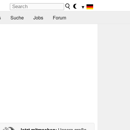
▼
s
Suche
Jobs
Forum
Jetzt mitmachen:
Unsere große