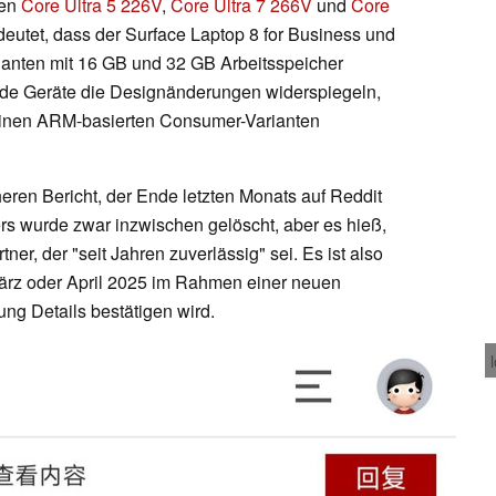
ren
Core Ultra 5 226V
,
Core Ultra 7 266V
und
Core
deutet, dass der Surface Laptop 8 for Business und
rianten mit 16 GB und 32 GB Arbeitsspeicher
ide Geräte die Designänderungen widerspiegeln,
seinen ARM-basierten Consumer-Varianten
heren Bericht, der Ende letzten Monats auf Reddit
ers wurde zwar inzwischen gelöscht, aber es hieß,
ner, der "seit Jahren zuverlässig" sei. Es ist also
März oder April 2025 im Rahmen einer neuen
ung Details bestätigen wird.