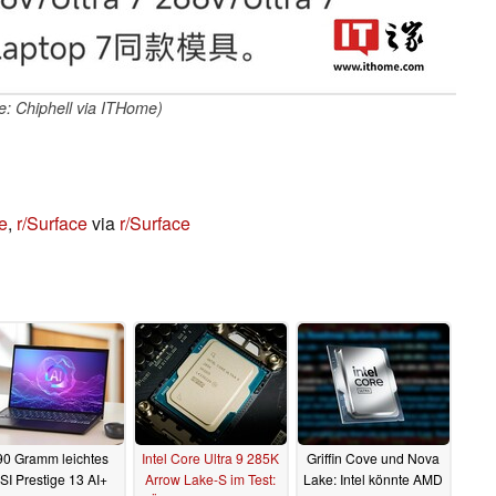
le: Chiphell via ITHome)
e
,
r/Surface
via
r/Surface
90 Gramm leichtes
Intel Core Ultra 9 285K
Griffin Cove und Nova
SI Prestige 13 AI+
Arrow Lake-S im Test:
Lake: Intel könnte AMD