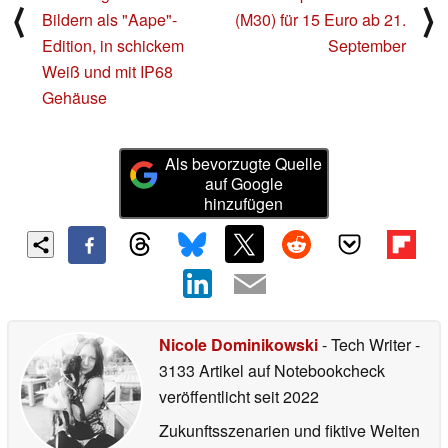
⟨
⟩
Bildern als "Aape"-
(M30) für 15 Euro ab 21.
Edition, in schickem
September
Weiß und mit IP68
Gehäuse
Als bevorzugte Quelle
auf Google
hinzufügen
Nicole Dominikowski
- Tech Writer
-
3133 Artikel auf Notebookcheck
veröffentlicht
seit 2022
Zukunftsszenarien und fiktive Welten