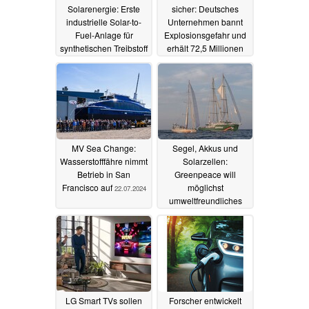
Solarenergie: Erste
sicher: Deutsches
industrielle Solar-to-
Unternehmen bannt
Fuel-Anlage für
Explosionsgefahr und
synthetischen Treibstoff
erhält 72,5 Millionen
Euro Förderung
27.09.2024
09.09.2024
MV Sea Change:
Segel, Akkus und
Wasserstofffähre nimmt
Solarzellen:
Betrieb in San
Greenpeace will
Francisco auf
möglichst
22.07.2024
umweltfreundliches
Schiff bis 2027 bauen
08.06.2024
LG Smart TVs sollen
Forscher entwickelt