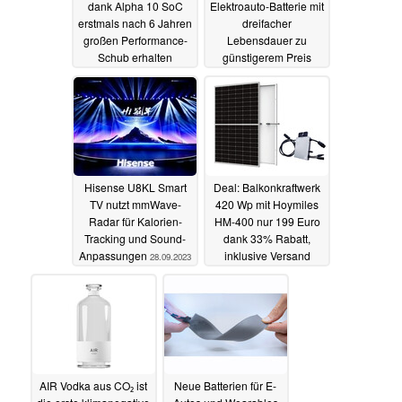
dank Alpha 10 SoC
Elektroauto-Batterie mit
erstmals nach 6 Jahren
dreifacher
großen Performance-
Lebensdauer zu
Schub erhalten
günstigerem Preis
02.10.2023
30.09.2023
Hisense U8KL Smart
Deal: Balkonkraftwerk
TV nutzt mmWave-
420 Wp mit Hoymiles
Radar für Kalorien-
HM-400 nur 199 Euro
Tracking und Sound-
dank 33% Rabatt,
Anpassungen
inklusive Versand
28.09.2023
28.09.2023
AIR Vodka aus CO₂ ist
Neue Batterien für E-