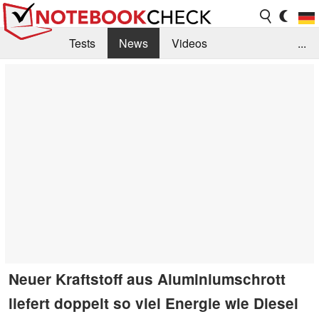
Tests
News
Videos
...
Benchmarks & Tech
Externe Tests
Kaufberatung
Deals
Suche
Jobs
Forum
Neuer Kraftstoff aus Aluminiumschrott
liefert doppelt so viel Energie wie Diesel