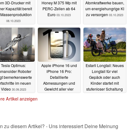
em 3D-Drucker mit
Honey M 375 Wp mit
Atomkraftwerke bauen,
er Kapazität bereit
PERC-Zellen ab 64
um energiehungrige KI
r Massenproduktion
Euro
zu versorgen
03.10.2023
03.10.2023
08.10.2023
Tesla Optimus:
Apple iPhone 16 und
Estarli Longtail: Neues
manoider Roboter
iPhone 16 Pro:
Longtail für viel
igt bemerkenswerte
Detaillierte
Gepäck oder auch
rtschritte im neuen
Abmessungen und
Kinder startet mit
Video
Gewicht aller vier
stufenloser Schaltung
30.09.2023
iPhone 15 Nachfolger
30.09.2023
re Artikel anzeigen
geleakt
30.09.2023
n zu diesem Artikel? - Uns interessiert Deine Meinung