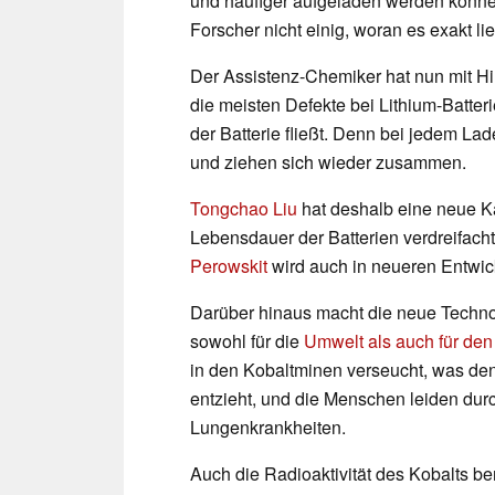
und häufiger aufgeladen werden könne
Forscher nicht einig, woran es exakt li
Der Assistenz-Chemiker hat nun mit H
die meisten Defekte bei Lithium-Batter
der Batterie fließt. Denn bei jedem La
und ziehen sich wieder zusammen.
Tongchao Liu
hat deshalb eine neue Ka
Lebensdauer der Batterien verdreifach
Perowskit
wird auch in neueren Entwick
Darüber hinaus macht die neue Technol
sowohl für die
Umwelt als auch für de
in den Kobaltminen verseucht, was de
entzieht, und die Menschen leiden durc
Lungenkrankheiten.
Auch die Radioaktivität des Kobalts ber