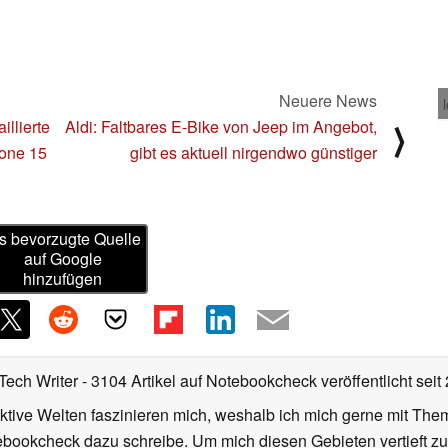
Neuere News
llierte
Aldi: Faltbares E-Bike von Jeep im Angebot,
⟩
hone 15
gibt es aktuell nirgendwo günstiger
s bevorzugte Quelle
auf Google
hinzufügen
Tech Writer
- 3104 Artikel auf Notebookcheck veröffentlicht
seit
iktive Welten faszinieren mich, weshalb ich mich gerne mit T
ebookcheck dazu schreibe. Um mich diesen Gebieten vertieft zu