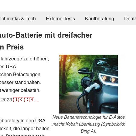
nchmarks & Tech
Externe Tests
Kaufberatung
Deal
uto-Batterie mit dreifacher
m Preis
ofahrzeuge zu erhöhen,
den USA
lischen Belastungen
besser standhalten.
 weniger belasten.
.2023
🇺🇸
🇨🇳
...
Neue Batterietechnologie für E-Autos
aboratory in den USA
macht Kobalt überflüssig (Symbolbild:
ckelt, die länger halten
Bing AI)