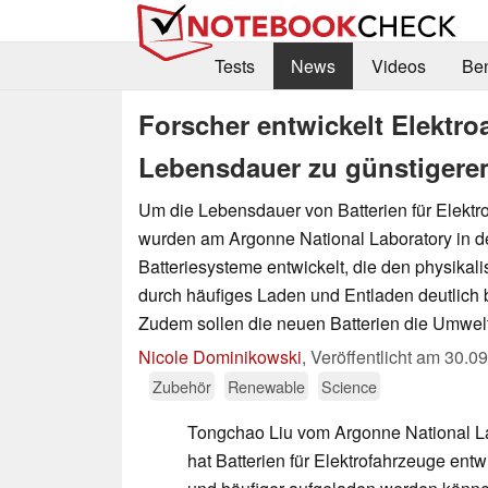
Tests
News
Videos
Be
Forscher entwickelt Elektroa
Lebensdauer zu günstigere
Um die Lebensdauer von Batterien für Elektr
wurden am Argonne National Laboratory in 
Batteriesysteme entwickelt, die den physika
durch häufiges Laden und Entladen deutlich 
Zudem sollen die neuen Batterien die Umwelt
Nicole Dominikowski
,
Veröffentlicht am
30.09
Zubehör
Renewable
Science
Tongchao Liu vom Argonne National L
hat Batterien für Elektrofahrzeuge entwi