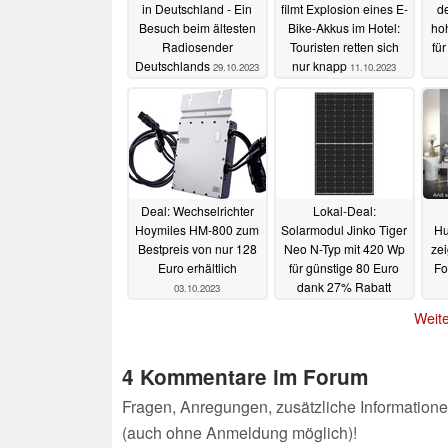
in Deutschland - Ein
filmt Explosion eines E-
d
Besuch beim ältesten
Bike-Akkus im Hotel:
hoh
Radiosender
Touristen retten sich
fü
Deutschlands
nur knapp
29.10.2023
11.10.2023
Deal: Wechselrichter
Lokal-Deal:
Hoymiles HM-800 zum
Solarmodul Jinko Tiger
Hu
Bestpreis von nur 128
Neo N-Typ mit 420 Wp
ze
Euro erhältlich
für günstige 80 Euro
Fo
dank 27% Rabatt
03.10.2023
01.10.2023
Weite
4 Kommentare im Forum
Fragen, Anregungen, zusätzliche Informatione
(auch ohne Anmeldung möglich)!