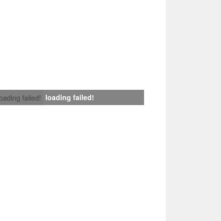
loading failed!
loading failed!