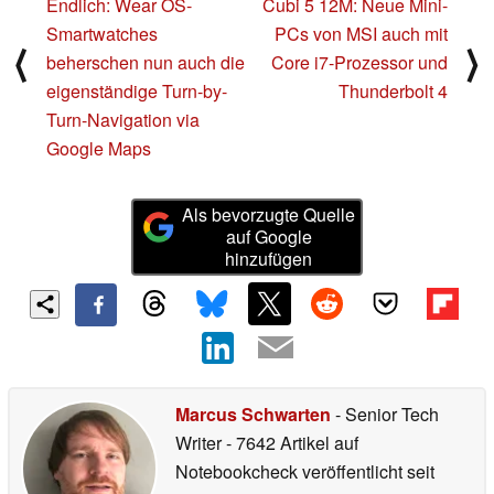
Endlich: Wear OS-
Cubi 5 12M: Neue Mini-
Smartwatches
PCs von MSI auch mit
⟨
⟩
beherschen nun auch die
Core i7-Prozessor und
eigenständige Turn-by-
Thunderbolt 4
Turn-Navigation via
Google Maps
Als bevorzugte Quelle
auf Google
hinzufügen
Marcus Schwarten
- Senior Tech
Writer
- 7642 Artikel auf
Notebookcheck veröffentlicht
seit