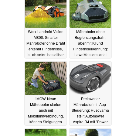
Worx Landroid Vision
Mähroboter ohne
M800: Smarter
Begrenzungsdraht,
Mähroboter ohne Draht
aber mit KI und
erkennt Hindernisse,
Hinderniserkennung:
ist ab sofort bestellbar
LawnMeister startet
zum Vorzugspreis
25.04.2023
01.03.2023
iMOW: Neue
Preiswerter
Mähroboter starten
Mähroboter mit App-
auch mit
Steuerung: Husqvarna
Mobilfunkverbindung,
stellt Automower
können Steigungen
Aspire R4 mit "Power
von bis zu 60 Prozent
for All"-Akku vor
meistern
01.03.2023
18.02.2023