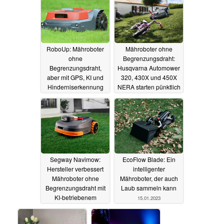
RoboUp: Mähroboter
Mähroboter ohne
ohne
Begrenzungsdraht:
Begrenzungsdraht,
Husqvarna Automower
aber mit GPS, KI und
320, 430X und 450X
Hinderniserkennung
NERA starten pünktlich
startet mit massivem
zur Gartensaison
Rabatt
14.02.2023
12.02.2023
Segway Navimow:
EcoFlow Blade: Ein
Hersteller verbessert
intelligenter
Mähroboter ohne
Mähroboter, der auch
Begrenzungsdraht mit
Laub sammeln kann
KI-betriebenem
15.01.2023
VisionFence-Sensor
06.02.2023