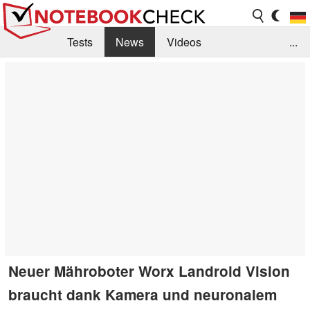
Tests
News
Videos
...
Benchmarks & Tech
Externe Tests
Kaufberatung
Deals
Suche
Jobs
Forum
Neuer Mähroboter Worx Landroid Vision
braucht dank Kamera und neuronalem