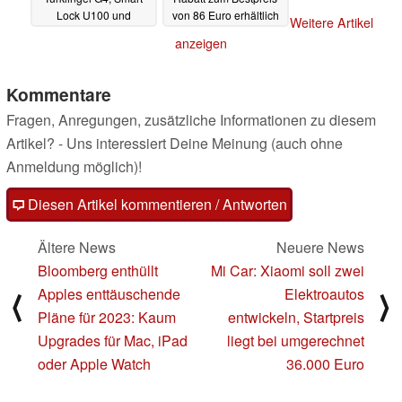
Lock U100 und
von 86 Euro erhältlich
Weitere Artikel
Anwesenheitssensor
04.01.2023
anzeigen
U100
05.01.2023
Kommentare
Fragen, Anregungen, zusätzliche Informationen zu diesem
Artikel? - Uns interessiert Deine Meinung (auch ohne
Anmeldung möglich)!
Diesen Artikel kommentieren / Antworten
Ältere News
Neuere News
Bloomberg enthüllt
Mi Car: Xiaomi soll zwei
Apples enttäuschende
Elektroautos
⟨
⟩
Pläne für 2023: Kaum
entwickeln, Startpreis
Upgrades für Mac, iPad
liegt bei umgerechnet
oder Apple Watch
36.000 Euro