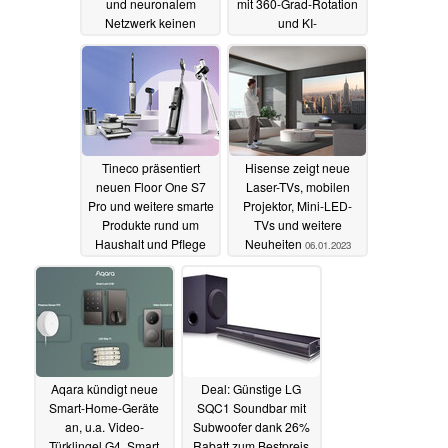
und neuronalem
mit 360-Grad-Rotation
Netzwerk keinen
und KI-
Begrenzungsdraht
Personenerkennung
08.01.2023
08.01.2023
Tineco präsentiert
Hisense zeigt neue
neuen Floor One S7
Laser-TVs, mobilen
Pro und weitere smarte
Projektor, Mini-LED-
Produkte rund um
TVs und weitere
Haushalt und Pflege
Neuheiten
06.01.2023
06.01.2023
Aqara kündigt neue
Deal: Günstige LG
Smart-Home-Geräte
SQC1 Soundbar mit
an, u.a. Video-
Subwoofer dank 26%
Türklingel G4, Smart
Rabatt zum Bestpreis