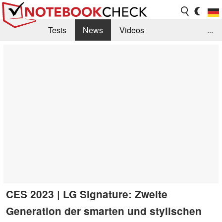
Tests
News
Videos
...
Benchmarks & Tech
Externe Tests
Kaufberatung
Deals
Suche
Jobs
Forum
CES 2023 | LG Signature: Zweite
Generation der smarten und stylischen