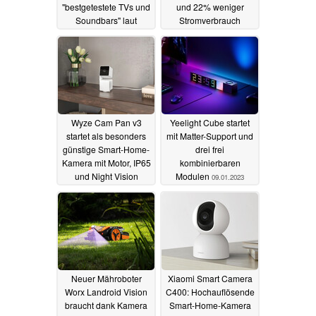
"bestgetestete TVs und
und 22% weniger
Soundbars" laut
Stromverbrauch
Stiftung Warentest
11.01.2023
15.02.2023
Wyze Cam Pan v3
Yeelight Cube startet
startet als besonders
mit Matter-Support und
günstige Smart-Home-
drei frei
Kamera mit Motor, IP65
kombinierbaren
und Night Vision
Modulen
09.01.2023
10.01.2023
Neuer Mähroboter
Xiaomi Smart Camera
Worx Landroid Vision
C400: Hochauflösende
braucht dank Kamera
Smart-Home-Kamera