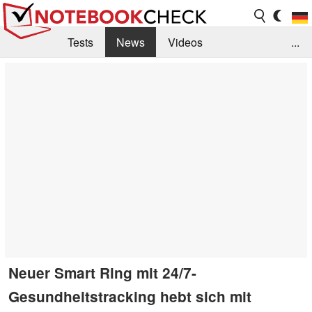
Tests
News
Videos
...
Benchmarks & Tech
Externe Tests
Kaufberatung
Deals
Suche
Jobs
Forum
Neuer Smart Ring mit 24/7-
Gesundheitstracking hebt sich mit