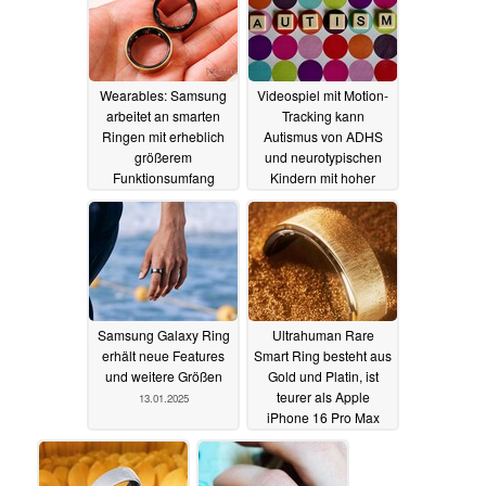
Wearables: Samsung
Videospiel mit Motion-
arbeitet an smarten
Tracking kann
Ringen mit erheblich
Autismus von ADHS
größerem
und neurotypischen
Funktionsumfang
Kindern mit hoher
Trefferquote
06.02.2025
unterscheiden
31.01.2025
Samsung Galaxy Ring
Ultrahuman Rare
erhält neue Features
Smart Ring besteht aus
und weitere Größen
Gold und Platin, ist
teurer als Apple
13.01.2025
iPhone 16 Pro Max
07.01.2025