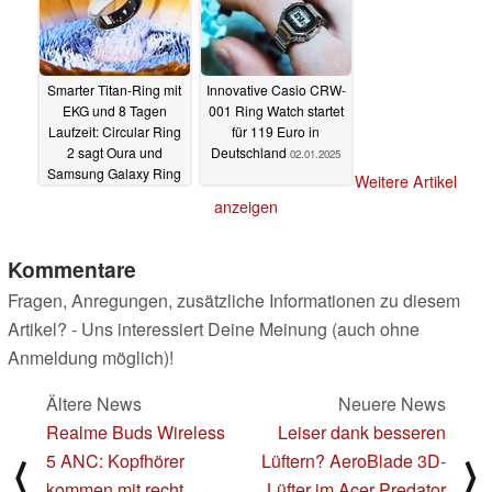
Smarter Titan-Ring mit
Innovative Casio CRW-
EKG und 8 Tagen
001 Ring Watch startet
Laufzeit: Circular Ring
für 119 Euro in
2 sagt Oura und
Deutschland
02.01.2025
Samsung Galaxy Ring
Weitere Artikel
den Kampf an
06.01.2025
anzeigen
Kommentare
Fragen, Anregungen, zusätzliche Informationen zu diesem
Artikel? - Uns interessiert Deine Meinung (auch ohne
Anmeldung möglich)!
Ältere News
Neuere News
Realme Buds Wireless
Leiser dank besseren
5 ANC: Kopfhörer
Lüftern? AeroBlade 3D-
⟨
⟩
kommen mit recht
Lüfter im Acer Predator