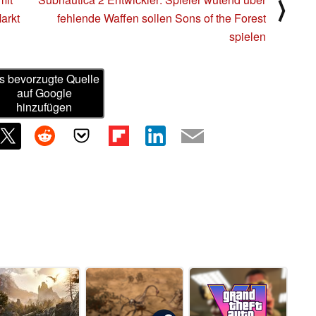
⟩
arkt
fehlende Waffen sollen Sons of the Forest
spielen
s bevorzugte Quelle
auf Google
hinzufügen