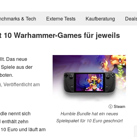
nchmarks & Tech
Externe Tests
Kaufberatung
Deal
t 10 Warhammer-Games für jeweils
lt. Das neue
Spiele aus der
boten.
),
Veröffentlicht am
ⓘ Steam
le nennt sich
Humble Bundle hat ein neues
Spielepaket für 10 Euro geschnürt
d enthält zehn
10 Euro und läuft am