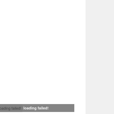
loading failed!
loading failed!