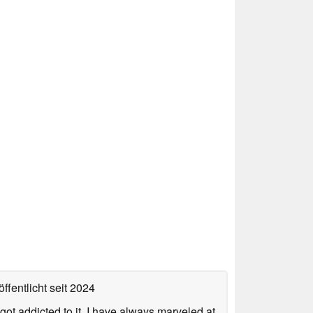
ffentlicht
seit 2024
got addicted to it. I have always marveled at