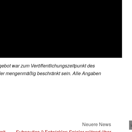
ebot war zum Veröffentlichungszeitpunkt des
h oder mengenmäßig beschränkt sein. Alle Angaben
Neuere News
mit
Subnautica 2 Entwickler: Spieler wütend über