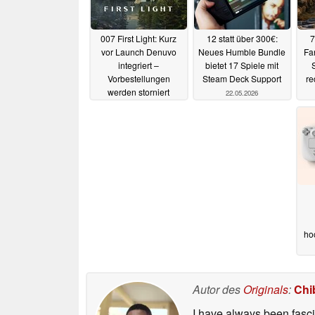
007 First Light: Kurz
12 statt über 300€:
7
vor Launch Denuvo
Neues Humble Bundle
Fa
integriert –
bietet 17 Spiele mit
Vorbestellungen
Steam Deck Support
re
werden storniert
22.05.2026
22.05.2026
ho
Autor des
Originals
:
Chi
I have always been fasci