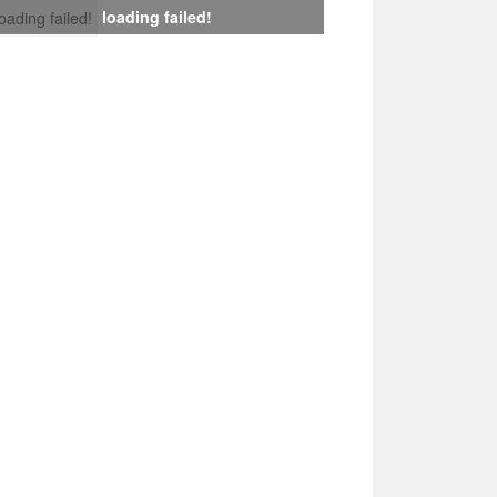
loading failed!
loading failed!