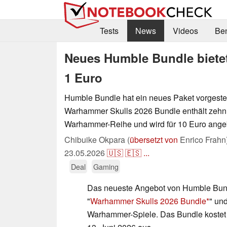
Tests
News
Videos
Be
Neues Humble Bundle biete
1 Euro
Humble Bundle hat ein neues Paket vorgestel
Warhammer Skulls 2026 Bundle enthält zehn 
Warhammer-Reihe und wird für 10 Euro ange
Chibuike Okpara (
übersetzt von
Enrico Frahn
23.05.2026
🇺🇸
🇪🇸
...
Deal
Gaming
Das neueste Angebot von Humble Bund
"
Warhammer Skulls 2026 Bundle
" un
Warhammer-Spiele. Das Bundle kostet 