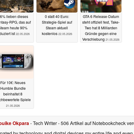
6% lieben dieses
0 statt 40 Euro:
GTA 6 Release-Datum
ntasy-RPG, das auf
Strategie-Spiel auf
steht offiziell fest, Take-
Steam heute 90%
Steam aktuell
Two hat 8 Milliarden
duziert ist
kostenlos
Gründe gegen eine
22.05.2026
22.05.2026
Verschiebung
21.05.2026
Für 10€: Neues
Humble Bundle
beinhaltet 8
chbewertete Spiele
21.05.2026
buike Okpara
- Tech Writer
- 506 Artikel auf Notebookcheck verö
nated by technology and digital devices my entire life and even 