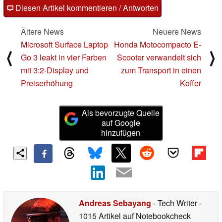
Diesen Artikel kommentieren / Antworten
Ältere News
Neuere News
Microsoft Surface Laptop
Honda Motocompacto E-
⟨
⟩
Go 3 leakt in vier Farben
Scooter verwandelt sich
mit 3:2-Display und
zum Transport in einen
Preiserhöhung
Koffer
Als bevorzugte Quelle
auf Google
hinzufügen
Andreas Sebayang
- Tech Writer
-
1015 Artikel auf Notebookcheck