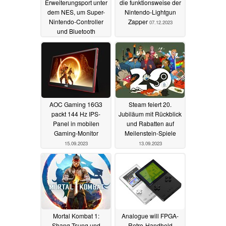
Erweiterungsport unter
die funktionsweise der
dem NES, um Super-
Nintendo-Lightgun
Nintendo-Controller
Zapper
07.12.2023
und Bluetooth
nachzurüsten
17.03.2024
AOC Gaming 16G3
Steam feiert 20.
packt 144 Hz IPS-
Jubiläum mit Rückblick
Panel in mobilen
und Rabatten auf
Gaming-Monitor
Meilenstein-Spiele
15.09.2023
13.09.2023
Mortal Kombat 1:
Analogue will FPGA-
Shang Tsung und
Retro-Handheld