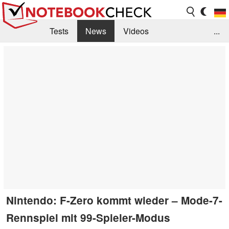
Tests
News
Videos
...
Benchmarks & Tech
Externe Tests
Kaufberatung
Deals
Suche
Jobs
Forum
Nintendo: F-Zero kommt wieder – Mode-7-
Rennspiel mit 99-Spieler-Modus