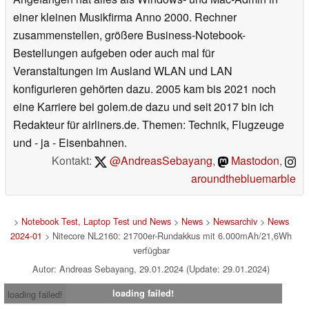
einer kleinen Musikfirma Anno 2000. Rechner
zusammenstellen, größere Business-Notebook-
Bestellungen aufgeben oder auch mal für
Veranstaltungen im Ausland WLAN und LAN
konfigurieren gehörten dazu. 2005 kam bis 2021 noch
eine Karriere bei golem.de dazu und seit 2017 bin ich
Redakteur für airliners.de. Themen: Technik, Flugzeuge
und - ja - Eisenbahnen.
Kontakt:
@AndreasSebayang
,
Mastodon
,
aroundthebluemarble
>
Notebook Test, Laptop Test und News
>
News
>
Newsarchiv
>
News
2024-01
> Nitecore NL2160: 21700er-Rundakkus mit 6.000mAh/21,6Wh
verfügbar
Autor: Andreas Sebayang, 29.01.2024 (Update: 29.01.2024)
loading failed!
loading failed!