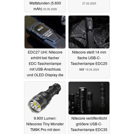
Wattstunden (5.600
27.02.2025
mAh)
03.05.2026
EDC27 UHi: Nitecore
Nitecore stellt 14 mm
erhöht bei flacher
flache USB-C-
EDC-Taschenlampe
Taschenlampe EDC25
mit USB-Anschluss
vor
19.04.2024
und OLED-Display die
Reichweite
27.06.2024
9.900 Lumen:
Nitecore veröffentlicht
Nitecores Tiny Monster
größere USB-C-
TM9K Pro mit dem
Taschenlampe EDC35