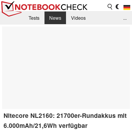
Tests
News
Videos
...
Benchmarks & Tech
Externe Tests
Kaufberatung
Deals
Suche
Jobs
Forum
Nitecore NL2160: 21700er-Rundakkus mit
6.000mAh/21,6Wh verfügbar