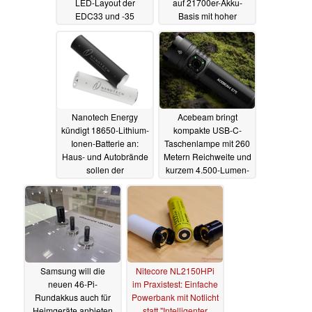
LED-Layout der
auf 21700er-Akku-
EDC33 und -35
Basis mit hoher
Energiedichte
03.04.2024
23.01.2024
Nanotech Energy
Acebeam bringt
kündigt 18650-Lithium-
kompakte USB-C-
Ionen-Batterie an:
Taschenlampe mit 260
Haus- und Autobrände
Metern Reichweite und
sollen der
kurzem 4.500-Lumen-
Vergangenheit
Boost
14.07.2023
angehören
02.01.2024
Samsung will die
Nitecore NL2150HPi
neuen 46-Pi-
im Praxistest: Einfache
Rundakkus auch für
Powerbank mit Notlicht
Heimgeräte anbieten
statt "Intelligenter