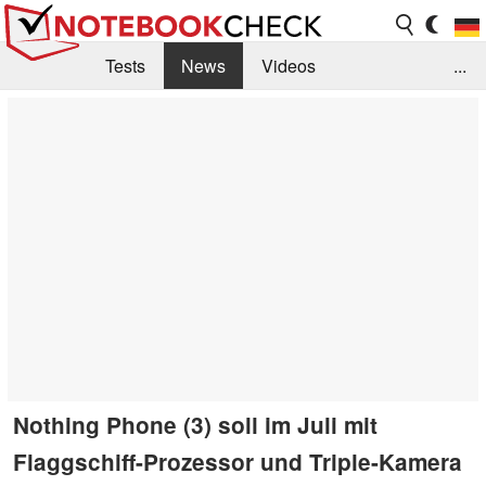
Tests
News
Videos
...
Benchmarks & Tech
Externe Tests
Kaufberatung
Deals
Suche
Jobs
Forum
Nothing Phone (3) soll im Juli mit
Flaggschiff-Prozessor und Triple-Kamera