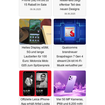
15 Rabatt im Sale
offenbar Teil des
neuen Designs
09.06.2025
08.06.2025
Helles Display, eSIM,
Qualcomms
5G und lange
brandneuer
Laufzeiten für 100
Snapdragon 7 Gen 4
Euro: Motorola Moto
streamt 24-bit Hi-Fi-
G35 zum Spitzenpreis
Musik verlustfrei per
WLAN
15.05.2025
15.05.2025
Offizielle Leica iPhone-
Vier 50 MP Kameras,
App erhält Artist Looks
IP69 und 6.200 mAh