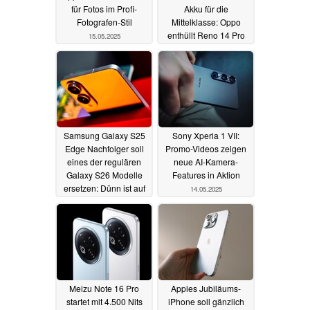
für Fotos im Profi-
Akku für die
Fotografen-Stil
Mittelklasse: Oppo
enthüllt Reno 14 Pro
15.05.2025
15.05.2025
Samsung Galaxy S25
Sony Xperia 1 VII:
Edge Nachfolger soll
Promo-Videos zeigen
eines der regulären
neue AI-Kamera-
Galaxy S26 Modelle
Features in Aktion
ersetzen: Dünn ist auf
14.05.2025
Erfolgskurs
15.05.2025
Meizu Note 16 Pro
Apples Jubiläums-
startet mit 4.500 Nits
iPhone soll gänzlich