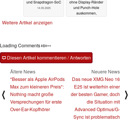
und Snapdragon-SoC
ohne Display-Ränder
und Punch-Hole
14.05.2025
auskommen,
brandneuen Akku
Weitere Artikel anzeigen
erhalten
14.05.2025
Loading Comments
Diesen Artikel kommentieren / Antworten
Ältere News
Neuere News
"Besser als Apple AirPods
Das neue XMG Neo 16
Max zum kleineren Preis":
E25 ist weiterhin einer
⟨
⟩
Nothing macht große
der besten Gamer, doch
Versprechungen für erste
die Situation mit
Over-Ear-Kopfhörer
Advanced Optimus/G-
Sync ist problematisch