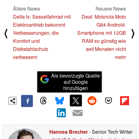
Ältere News
Neuere News
Delta tx: Sesselfahrrad mit
Deal: Motorola Moto
Elektroantrieb bekommt
G84 Android-
⟨
⟩
Verbesserungen, die
Smartphone mit 12GB
Komfort und
RAM so günstig wie
Diebstahlschutz
seit Monaten nicht
verbessern
mehr
Als bevorzugte Quelle
auf Google
hinzufügen
Hannes Brecher
- Senior Tech Writer