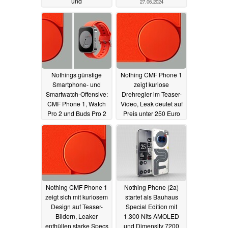
und
27.06.2024
Blutzuckermessung
30.06.2024
Nothings günstige
Nothing CMF Phone 1
Smartphone- und
zeigt kuriose
Smartwatch-Offensive:
Drehregler im Teaser-
CMF Phone 1, Watch
Video, Leak deutet auf
Pro 2 und Buds Pro 2
Preis unter 250 Euro
starten im Juli
18.06.2024
11.06.2024
Nothing CMF Phone 1
Nothing Phone (2a)
zeigt sich mit kuriosem
startet als Bauhaus
Design auf Teaser-
Special Edition mit
Bildern, Leaker
1.300 Nits AMOLED
enthüllen starke Specs
und Dimensity 7200