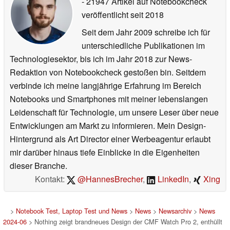
- 21947 Artikel auf Notebookcheck
veröffentlicht
seit 2018
Seit dem Jahr 2009 schreibe ich für
unterschiedliche Publikationen im
Technologiesektor, bis ich im Jahr 2018 zur News-
Redaktion von Notebookcheck gestoßen bin. Seitdem
verbinde ich meine langjährige Erfahrung im Bereich
Notebooks und Smartphones mit meiner lebenslangen
Leidenschaft für Technologie, um unsere Leser über neue
Entwicklungen am Markt zu informieren. Mein Design-
Hintergrund als Art Director einer Werbeagentur erlaubt
mir darüber hinaus tiefe Einblicke in die Eigenheiten
dieser Branche.
Kontakt:
@HannesBrecher
,
LinkedIn
,
Xing
>
Notebook Test, Laptop Test und News
>
News
>
Newsarchiv
>
News
2024-06
> Nothing zeigt brandneues Design der CMF Watch Pro 2, enthüllt