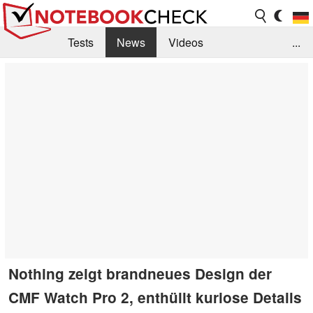
Tests
News
Videos
...
Benchmarks & Tech
Externe Tests
Kaufberatung
Deals
Suche
Jobs
Forum
Nothing zeigt brandneues Design der
CMF Watch Pro 2, enthüllt kuriose Details