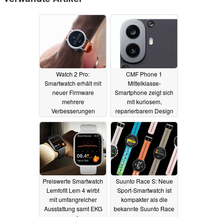
Watch 2 Pro:
CMF Phone 1
Smartwatch erhält mit
Mittelklasse-
neuer Firmware
Smartphone zeigt sich
mehrere
mit kuriosem,
Verbesserungen
reparierbarem Design
und 50 MP Sony-
08.08.2024
Kamera
02.07.2024
Preiswerte Smartwatch
Suunto Race S: Neue
Lemfofit Lem 4 wirbt
Sport-Smartwatch ist
mit umfangreicher
kompakter als die
Ausstattung samt EKG
bekannte Suunto Race