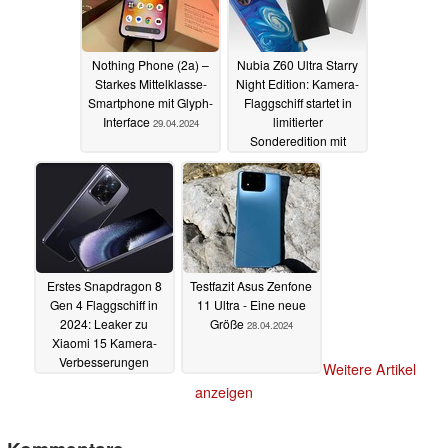
Nothing Phone (2a) –
Nubia Z60 Ultra Starry
Starkes Mittelklasse-
Night Edition: Kamera-
Smartphone mit Glyph-
Flaggschiff startet in
Interface
limitierter
29.04.2024
Sonderedition mit
besonderem Design
28.04.2024
Erstes Snapdragon 8
Testfazit Asus Zenfone
Gen 4 Flaggschiff in
11 Ultra - Eine neue
2024: Leaker zu
Größe
28.04.2024
Xiaomi 15 Kamera-
Verbesserungen
Weitere Artikel
28.04.2024
anzeigen