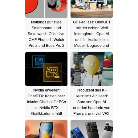
Nothings günstige
GPT-4o lässt ChatGPT
Smartphone- und
mit der echten Welt
Smartwatch-Offensive:
interagieren, OpenAI
CMF Phone 1, Watch
enthüllt kostenloses
Pro 2 und Buds Pro 2
Modell-Upgrade und
starten im Juli
macOS-App
18.06.2024
13.05.2024
Nvidia erweitert
Produzent des KI-
ChatRTX: Kostenloser
Kurzfilms Air Head:
lokaler Chatbot für PCs
Sora von OpenAI
mit Nvidia RTX-
erfordert hunderte von
Grafikkarten erhält
Prompts und viel VFX-
neue Bild- und
Arbeit
30.04.2024
Sprachfunktionen
07.05.2024