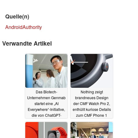
Quelle(n)
AndroidAuthority
Verwandte Artikel
Das Biotech-
Nothing zeigt
Unternehmen Genmab
brandneues Design
startet eine „AI
der CMF Watch Pro 2,
Everywhere“-Initiative,
enthüllt kuriose Details
die von ChatGPT-
zum CMF Phone 1
Enterprise unterstützt
26.06.2024
wird
20.09.2024