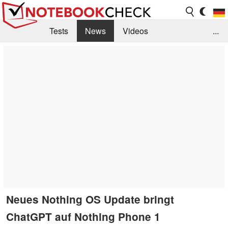
Tests
News
Videos
...
Benchmarks & Tech
Externe Tests
Kaufberatung
Deals
Suche
Jobs
Forum
Neues Nothing OS Update bringt
ChatGPT auf Nothing Phone 1