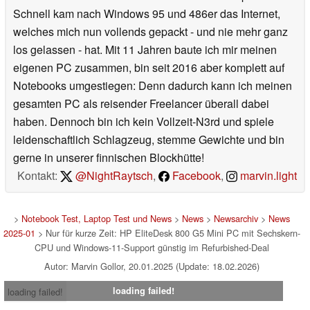
Schnell kam nach Windows 95 und 486er das Internet,
welches mich nun vollends gepackt - und nie mehr ganz
los gelassen - hat. Mit 11 Jahren baute ich mir meinen
eigenen PC zusammen, bin seit 2016 aber komplett auf
Notebooks umgestiegen: Denn dadurch kann ich meinen
gesamten PC als reisender Freelancer überall dabei
haben. Dennoch bin ich kein Vollzeit-N3rd und spiele
leidenschaftlich Schlagzeug, stemme Gewichte und bin
gerne in unserer finnischen Blockhütte!
Kontakt:
@NightRaytsch
,
Facebook
,
marvin.light
>
Notebook Test, Laptop Test und News
>
News
>
Newsarchiv
>
News
2025-01
> Nur für kurze Zeit: HP EliteDesk 800 G5 Mini PC mit Sechskern-
CPU und Windows-11-Support günstig im Refurbished-Deal
Autor: Marvin Gollor, 20.01.2025 (Update: 18.02.2026)
loading failed!
loading failed!