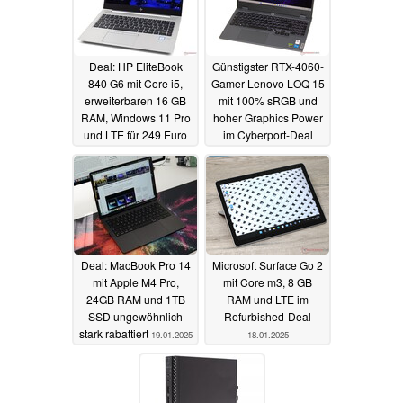
Deal: HP EliteBook
Günstigster RTX-4060-
840 G6 mit Core i5,
Gamer Lenovo LOQ 15
erweiterbaren 16 GB
mit 100% sRGB und
RAM, Windows 11 Pro
hoher Graphics Power
und LTE für 249 Euro
im Cyberport-Deal
refurbished
20.01.2025
20.01.2025
Deal: MacBook Pro 14
Microsoft Surface Go 2
mit Apple M4 Pro,
mit Core m3, 8 GB
24GB RAM und 1TB
RAM und LTE im
SSD ungewöhnlich
Refurbished-Deal
stark rabattiert
19.01.2025
18.01.2025