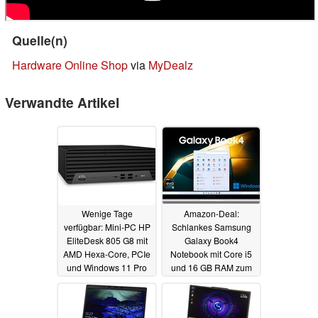
Quelle(n)
Hardware Online Shop
via
MyDealz
Verwandte Artikel
Wenige Tage
Amazon-Deal:
verfügbar: Mini-PC HP
Schlankes Samsung
EliteDesk 805 G8 mit
Galaxy Book4
AMD Hexa-Core, PCIe
Notebook mit Core i5
und Windows 11 Pro
und 16 GB RAM zum
schluckt 128 GB RAM
Bestpreis
20.01.2025
23.01.2025