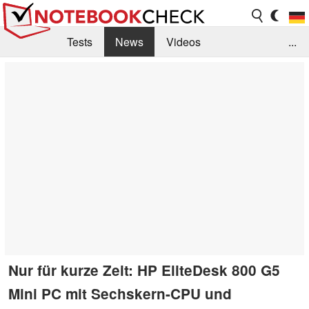
Tests
News
Videos
...
Benchmarks & Tech
Externe Tests
Kaufberatung
Deals
Suche
Jobs
Forum
Nur für kurze Zeit: HP EliteDesk 800 G5
Mini PC mit Sechskern-CPU und