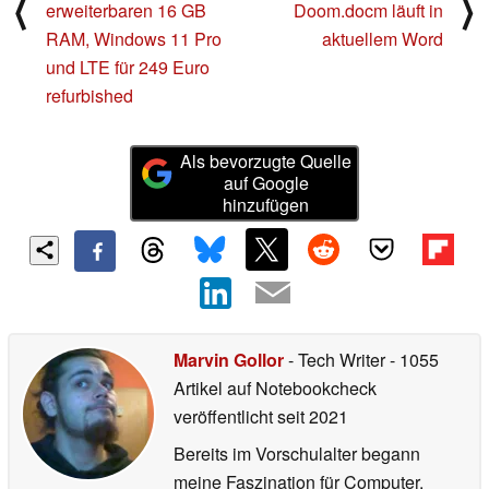
⟨
⟩
erweiterbaren 16 GB
Doom.docm läuft in
RAM, Windows 11 Pro
aktuellem Word
und LTE für 249 Euro
refurbished
Als bevorzugte Quelle
auf Google
hinzufügen
Marvin Gollor
- Tech Writer
- 1055
Artikel auf Notebookcheck
veröffentlicht
seit 2021
Bereits im Vorschulalter begann
meine Faszination für Computer.