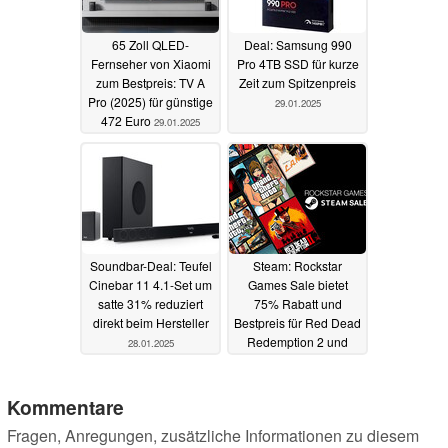
65 Zoll QLED-
Deal: Samsung 990
Fernseher von Xiaomi
Pro 4TB SSD für kurze
zum Bestpreis: TV A
Zeit zum Spitzenpreis
Pro (2025) für günstige
29.01.2025
472 Euro
29.01.2025
Soundbar-Deal: Teufel
Steam: Rockstar
Cinebar 11 4.1-Set um
Games Sale bietet
satte 31% reduziert
75% Rabatt und
direkt beim Hersteller
Bestpreis für Red Dead
Redemption 2 und
28.01.2025
mehr
26.01.2025
Kommentare
Fragen, Anregungen, zusätzliche Informationen zu diesem