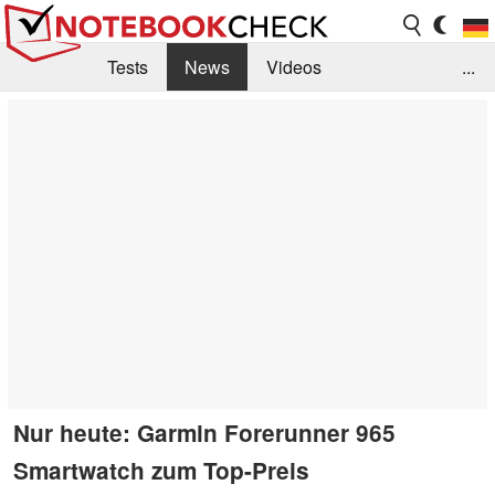
Tests
News
Videos
...
Benchmarks & Tech
Externe Tests
Kaufberatung
Deals
Suche
Jobs
Forum
Nur heute: Garmin Forerunner 965
Smartwatch zum Top-Preis