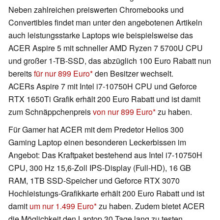
Neben zahlreichen preiswerten Chromebooks und
Convertibles findet man unter den angebotenen Artikeln
auch leistungsstarke Laptops wie beispielsweise das
ACER Aspire 5 mit schneller AMD Ryzen 7 5700U CPU
und großer 1-TB-SSD, das abzüglich 100 Euro Rabatt nun
bereits
für nur 899 Euro
den Besitzer wechselt.
ACERs Aspire 7 mit Intel i7-10750H CPU und Geforce
RTX 1650Ti Grafik erhält 200 Euro Rabatt und ist damit
zum Schnäppchenpreis
von nur 899 Euro
zu haben.
Für Gamer hat ACER mit dem Predetor Helios 300
Gaming Laptop einen besonderen Leckerbissen im
Angebot: Das Kraftpaket bestehend aus Intel i7-10750H
CPU, 300 Hz 15,6-Zoll IPS-Display (Full-HD), 16 GB
RAM, 1TB SSD-Speicher und Geforce RTX 3070
Hochleistungs-Grafikkarte erhält 200 Euro Rabatt und ist
damit
um nur 1.499 Euro
zu haben. Zudem bietet ACER
die Möglichkeit den Laptop 30 Tage lang zu testen,