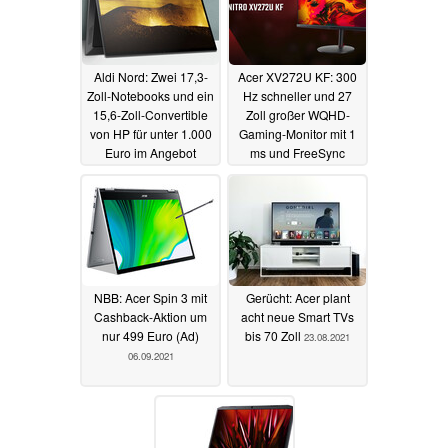
Aldi Nord: Zwei 17,3-
Acer XV272U KF: 300
Zoll-Notebooks und ein
Hz schneller und 27
15,6-Zoll-Convertible
Zoll großer WQHD-
von HP für unter 1.000
Gaming-Monitor mit 1
Euro im Angebot
ms und FreeSync
Premium
04.10.2021
08.09.2021
NBB: Acer Spin 3 mit
Gerücht: Acer plant
Cashback-Aktion um
acht neue Smart TVs
nur 499 Euro (Ad)
bis 70 Zoll
23.08.2021
06.09.2021