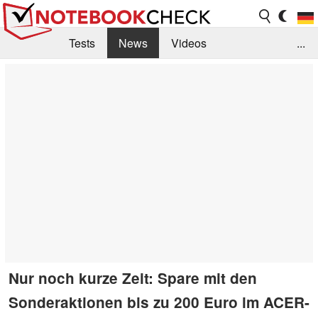
Tests
News
Videos
...
Benchmarks & Tech
Externe Tests
Kaufberatung
Deals
Suche
Jobs
Forum
Nur noch kurze Zeit: Spare mit den
Sonderaktionen bis zu 200 Euro im ACER-