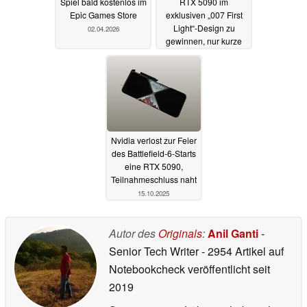
Spiel bald kostenlos im
RTX 5090 im
Epic Games Store
exklusiven „007 First
Light“-Design zu
02.04.2026
gewinnen, nur kurze
Zeit
10.01.2026
Nvidia verlost zur Feier
des Battlefield-6-Starts
eine RTX 5090,
Teilnahmeschluss naht
15.10.2025
Autor des
Originals
:
Anil Ganti
-
Senior Tech Writer
- 2954 Artikel auf
Notebookcheck veröffentlicht
seit
2019