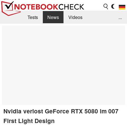
Tests
News
Videos
...
Benchmarks & Tech
Externe Tests
Kaufberatung
Deals
Suche
Jobs
Forum
Nvidia verlost GeForce RTX 5080 im 007
First Light Design