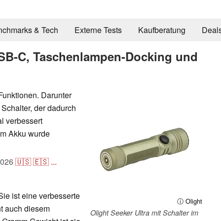
nchmarks & Tech
Externe Tests
Kaufberatung
Deal
 USB-C, Taschenlampen-Docking und
 Funktionen. Darunter
Schalter, der dadurch
al verbessert
 am Akku wurde
2026
🇺🇸
🇪🇸
...
 Sie ist eine verbesserte
ⓘ Olight
ht auch diesem
Olight Seeker Ultra mit Schalter im