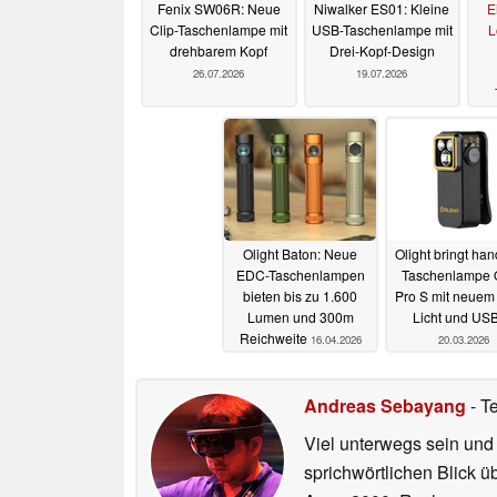
Fenix SW06R: Neue
Niwalker ES01: Kleine
E
Clip-Taschenlampe mit
USB-Taschenlampe mit
L
drehbarem Kopf
Drei-Kopf-Design
26.07.2026
19.07.2026
Olight Baton: Neue
Olight bringt han
EDC-Taschenlampen
Taschenlampe 
bieten bis zu 1.600
Pro S mit neue
Lumen und 300m
Licht und US
Reichweite
16.04.2026
20.03.2026
Andreas Sebayang
- T
Viel unterwegs sein und
sprichwörtlichen Blick ü