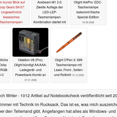
in kurzer Blick auf
Acebeam M1 2.0:
Olight ArkPro: EDC-
oop Gears SK-07:
Zweite Auflage der
Taschenlampe
Ungewöhnlich
LED-LEP-
bekommt frische
klassisches
Taschenlampen-
Special-Edition
Taschenlampen-
Kombination startet mit
19.06.2026
Design
Rabatt
15.07.2026
06.07.2026
dliche
Ostation V8 (Pro):
Olight O'Pen 3: Stift-
Oclip
Olight kündigt AA/AAA-
Taschenlampe mit
m RGB-
Ladegerät- und
Laser, Front-, Seiten-
B-C
Powerbank-Kombi an
und Rotlicht
10.12.2025
07.01.2026
ech Writer
- 1012 Artikel auf Notebookcheck veröffentlicht
seit 2
 immer mit Technik im Rucksack. Das ist es, was mich auszeich
ber den Tellerrand gibt. Angefangen hat alles als Windows- und