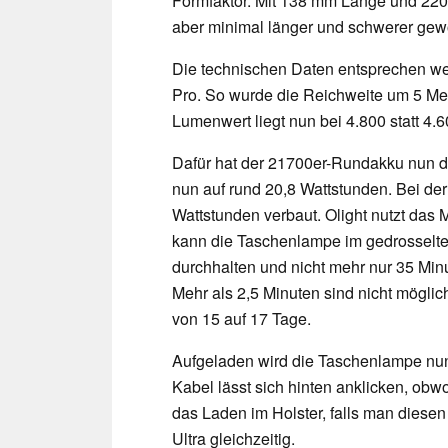
Formfaktor. Mit 138 mm Länge und 220
aber minimal länger und schwerer gew
Die technischen Daten entsprechen we
Pro. So wurde die Reichweite um 5 Met
Lumenwert liegt nun bei 4.800 statt 4.60
Dafür hat der 21700er-Rundakku nun de
nun auf rund 20,8 Wattstunden. Bei de
Wattstunden verbaut. Olight nutzt das 
kann die Taschenlampe im gedrossel
durchhalten und nicht mehr nur 35 Min
Mehr als 2,5 Minuten sind nicht mögli
von 15 auf 17 Tage.
Aufgeladen wird die Taschenlampe nun
Kabel lässt sich hinten anklicken, obwo
das Laden im Holster, falls man diesen 
Ultra gleichzeitig.