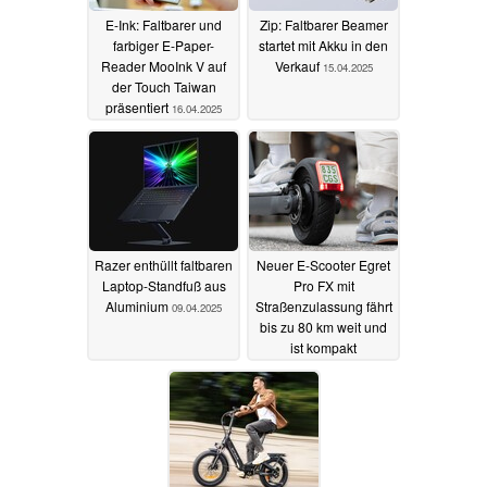
E-Ink: Faltbarer und
Zip: Faltbarer Beamer
farbiger E-Paper-
startet mit Akku in den
Reader MooInk V auf
Verkauf
15.04.2025
der Touch Taiwan
präsentiert
16.04.2025
Razer enthüllt faltbaren
Neuer E-Scooter Egret
Laptop-Standfuß aus
Pro FX mit
Aluminium
Straßenzulassung fährt
09.04.2025
bis zu 80 km weit und
ist kompakt
zusammenfaltbar
23.03.2025