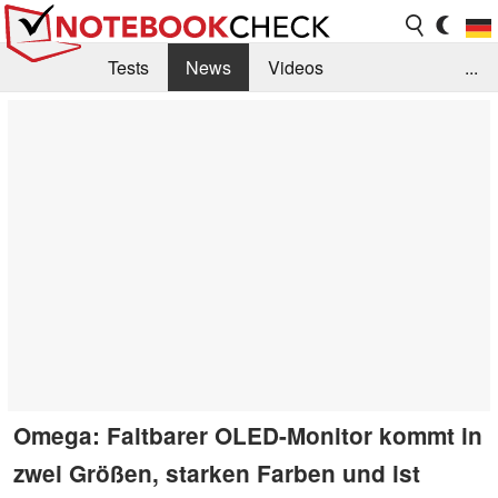
Tests
News
Videos
...
Benchmarks & Tech
Externe Tests
Kaufberatung
Deals
Suche
Jobs
Forum
Omega: Faltbarer OLED-Monitor kommt in
zwei Größen, starken Farben und ist