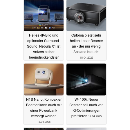
Helles 4K-Bild und
Optoma bietet sehr
optionaler Surround-
hellen Laser-Beamer
Sound: Nebula X1 ist
an - der nur wenig
Ankers bisher
Abstand braucht
beeindruckendster
18.04.2025
Beamer
24.04.2025
N1S Nano: Kompakter
W4100i: Neuer
Beamer kann auch mit
Beamer soll auch von
einer Powerbank
KI-Optimierungen
versorgt werden
profitieren
12.04.2025
13.04.2025