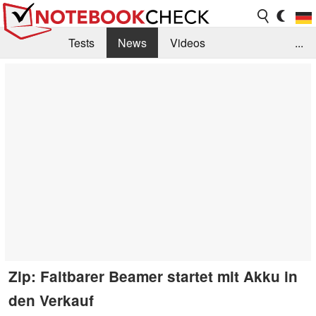
Tests
News
Videos
...
Benchmarks & Tech
Externe Tests
Kaufberatung
Deals
Suche
Jobs
Forum
Zip: Faltbarer Beamer startet mit Akku in
den Verkauf