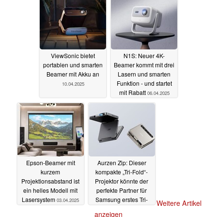
ViewSonic bietet
N1S: Neuer 4K-
portablen und smarten
Beamer kommt mit drei
Beamer mit Akku an
Lasern und smarten
Funktion - und startet
10.04.2025
mit Rabatt
06.04.2025
Epson-Beamer mit
Aurzen Zip: Dieser
kurzem
kompakte „Tri-Fold“-
Projektionsabstand ist
Projektor könnte der
ein helles Modell mit
perfekte Partner für
Lasersystem
Samsung erstes Tri-
03.04.2025
Weitere Artikel
Foldable sein
11.01.2025
anzeigen