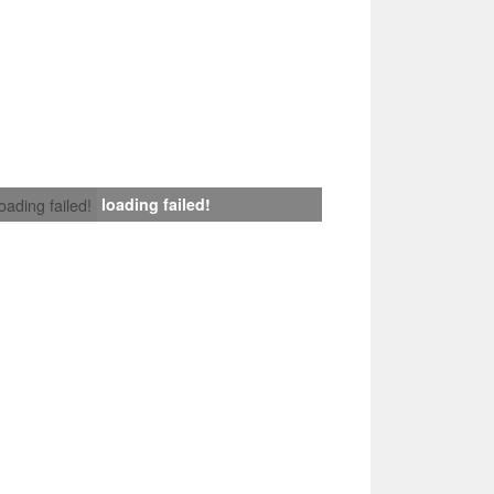
loading failed!
loading failed!