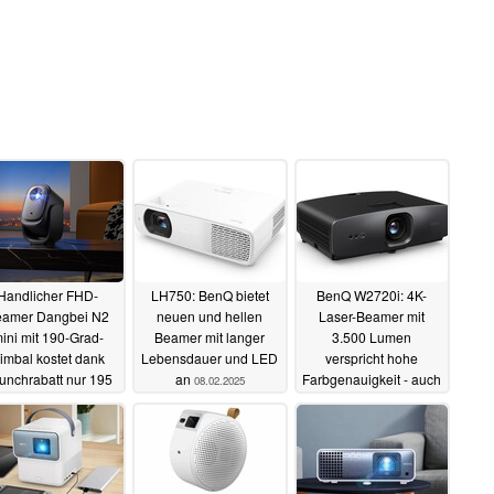
Handlicher FHD-
LH750: BenQ bietet
BenQ W2720i: 4K-
eamer Dangbei N2
neuen und hellen
Laser-Beamer mit
ini mit 190-Grad-
Beamer mit langer
3.500 Lumen
imbal kostet dank
Lebensdauer und LED
verspricht hohe
unchrabatt nur 195
an
Farbgenauigkeit - auch
08.02.2025
Euro
dank KI-Analyse
15.04.2025
28.10.2024