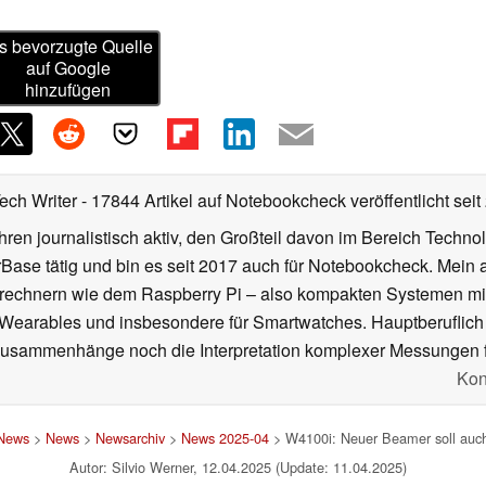
s bevorzugte Quelle
auf Google
hinzufügen
Tech Writer
- 17844 Artikel auf Notebookcheck veröffentlicht
seit
ahren journalistisch aktiv, den Großteil davon im Bereich Techn
se tätig und bin es seit 2017 auch für Notebookcheck. Mein ak
rechnern wie dem Raspberry Pi – also kompakten Systemen mit
n Wearables und insbesondere für Smartwatches. Hauptberuflich
Zusammenhänge noch die Interpretation komplexer Messungen f
Kon
 News
>
News
>
Newsarchiv
>
News 2025-04
> W4100i: Neuer Beamer soll auch 
Autor: Silvio Werner, 12.04.2025 (Update: 11.04.2025)