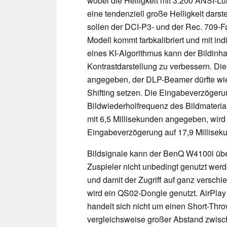
wobei die Helligkeit mit 3.200 ANSI-
eine tendenziell große Helligkeit darst
sollen der DCI-P3- und der Rec. 709-F
Modell kommt farbkalibriert und mit ind
eines KI-Algorithmus kann der Bildinha
Kontrastdarstellung zu verbessern. Die
angegeben, der DLP-Beamer dürfte wie
Shifting setzen. Die Eingabeverzögeru
Bildwiederholfrequenz des Bildmaterial
mit 6,5 Millisekunden angegeben, wird 
Eingabeverzögerung auf 17,9 Millisek
Bildsignale kann der BenQ W4100i über
Zuspieler nicht unbedingt genutzt werde
und damit der Zugriff auf ganz verschi
wird ein QS02-Dongle genutzt. AirPlay
handelt sich nicht um einen Short-Thr
vergleichsweise großer Abstand zwisc