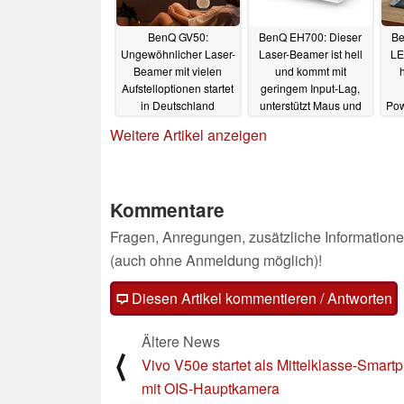
BenQ GV50:
BenQ EH700: Dieser
Be
Ungewöhnlicher Laser-
Laser-Beamer ist hell
LE
Beamer mit vielen
und kommt mit
h
Aufstelloptionen startet
geringem Input-Lag,
in Deutschland
unterstützt Maus und
Pow
Tastatur und direkte
v
27.09.2024
Weitere Artikel anzeigen
Medienanzeige
31.08.2024
Kommentare
Fragen, Anregungen, zusätzliche Informatione
(auch ohne Anmeldung möglich)!
Diesen Artikel kommentieren / Antworten
Ältere News
⟨
Vivo V50e startet als Mittelklasse-Smart
mit OIS-Hauptkamera