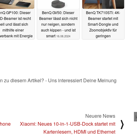
nQ GP100: Dieser
BenQ GV50: Dieser
BenQ TK710STi: 4K-
D-Beamer ist recht
Beamer lässt sich nicht
Beamer startet mit
ell und lässt sich
nur neigen, sondern
Smart-Dongle und
mithilfe einer
auch kippen - und ist
Zoomobjektiv für
erbank mit Energie
smart
geringen
16.08.2024
ersorgen - und ist
Projektionsabstand
smart
und 4,2 Millisekunden
18.08.2024
Latenz
12.06.2024
n zu diesem Artikel? - Uns interessiert Deine Meinung
Neuere News
⟩
phone
Xiaomi: Neues 10-in-1-USB-Dock startet mit
Kartenlesern, HDMI und Ethernet