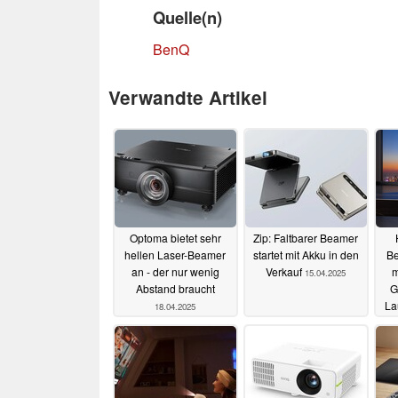
Quelle(n)
BenQ
Verwandte Artikel
Optoma bietet sehr
Zip: Faltbarer Beamer
hellen Laser-Beamer
startet mit Akku in den
B
an - der nur wenig
Verkauf
m
15.04.2025
Abstand braucht
G
La
18.04.2025