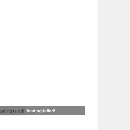
loading failed!
loading failed!