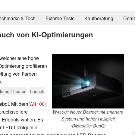
nchmarks & Tech
Externe Tests
Kaufberatung
Deal
 auch von KI-Optimierungen
welcher eine hohe
ptimierung profitieren
tellung von Farben
.
Home Theater
Launch
ebot. Mit dem
W4100i
spruchsvollere
W4100i: Neuer Beamer mit smartem
System und hoher Helligkeit
-Erlebnis wollen. Es
(Bildquelle: BenQ)
r LED-Lichtquelle,