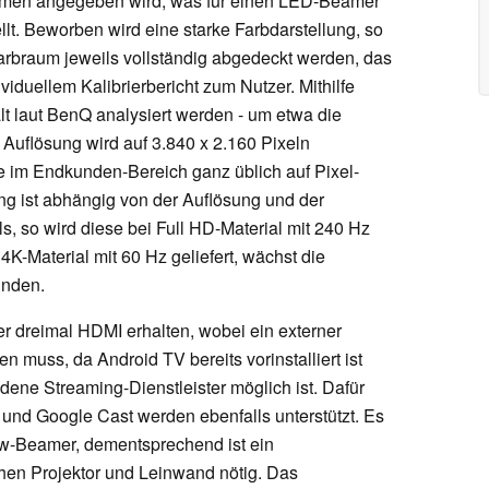
Lumen angegeben wird, was für einen LED-Beamer
ellt. Beworben wird eine starke Farbdarstellung, so
arbraum jeweils vollständig abgedeckt werden, das
ividuellem Kalibrierbericht zum Nutzer. Mithilfe
lt laut BenQ analysiert werden - um etwa die
 Auflösung wird auf 3.840 x 2.160 Pixeln
 im Endkunden-Bereich ganz üblich auf Pixel-
ng ist abhängig von der Auflösung und der
s, so wird diese bei Full HD-Material mit 240 Hz
4K-Material mit 60 Hz geliefert, wächst die
unden.
 dreimal HDMI erhalten, wobei ein externer
n muss, da Android TV bereits vorinstalliert ist
edene Streaming-Dienstleister möglich ist. Dafür
 und Google Cast werden ebenfalls unterstützt. Es
ow-Beamer, dementsprechend ist ein
hen Projektor und Leinwand nötig. Das