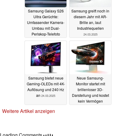
Samsung Galaxy S26
Samsung greift noch in
Ultra Gerüchte:
diesem Jahr mit AR-
Umfassender Kamera-
Brille an, laut
Umbau mit Dual-
Industriequellen
Periskop-Telefoto
24.03.2025
könnte Redesign
bringen
25.03.2025
Samsung bietet neue
Neue Samsung-
Gaming-OLEDs mit 4K-
Monitor startet mit
Auflösung und 240 Hz
brillenloser 3D-
an
Darstellung und kostet
24.03.2025
kein Vermögen
24.03.2025
Weitere Artikel anzeigen
Loading Comments