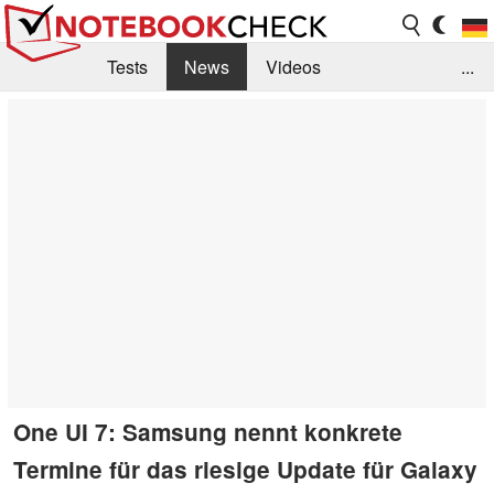
Tests
News
Videos
...
Benchmarks & Tech
Externe Tests
Kaufberatung
Deals
Suche
Jobs
Forum
One UI 7: Samsung nennt konkrete
Termine für das riesige Update für Galaxy