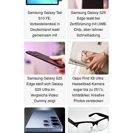
Samsung Galaxy Tab
Samsung Galaxy S25
S10 FE:
Edge leakt bei
Vorbestellerdeal in
Zertifizierung mit UWB-
Deutschland leakt
Chip, aber lahmer
gemeinsam mit
Schnellladung
Datenblatt und
26.03.2025
Marketing-Materialien
27.03.2025
Samsung Galaxy S25
Oppo Find X8 Ultra:
Edge stellt sich Galaxy
Hasselblad-Kamera
S25 Ultra im
sogar bis zu 251%
Vergleichs-Video:
lichtstärker. Kreative
Dummy zeigt
Photos verstecken
ultradünnes Gehäuse
superdünnes Find X8s
im Detail
26.03.2025
26.03.2025