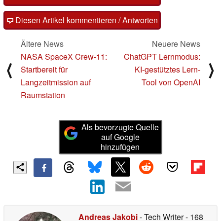
Diesen Artikel kommentieren / Antworten
Ältere News
Neuere News
NASA SpaceX Crew-11:
ChatGPT Lernmodus:
⟨
⟩
Startbereit für
KI-gestütztes Lern-
Langzeitmission auf
Tool von OpenAI
Raumstation
Als bevorzugte Quelle
auf Google
hinzufügen
Andreas Jakobi
- Tech Writer
- 168