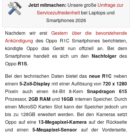
Jetzt mitmachen:
Unsere große
Umfrage zur
Servicezufriedenheit
bei Laptops und
Smartphones 2026
Nachdem wir erst
Gestern über die bevorstehende
Ankündigung
des Oppo R1C Smartphones berichteten,
kündigte Oppo das Gerät nun offiziell an. Bei dem
Smartphone handelt es sich um den
Nachfolger
des
Oppo
R1S
.
Bei den technischen Daten bietet das
neue R1C
neben
einem
5-Zoll-Display
mit einer Auflösung von
720 x 1280
Pixeln auch einen 64-Bit 8-Kern
Snapdragon 615
Prozessor,
2GB RAM
und
16GB
internen Speicher. Durch
einen MicroSD Karten Slot kann der Speicher jedoch um
bis zu 128GB erweitert werden. Bei den Kameras setzt
Oppo auf eine
13-Megapixel-Kamera
auf der Rückseite
und einen
5-Megapixel-Sensor
auf der Vorderseite.