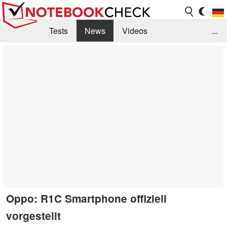
Tests
News
Videos
...
Benchmarks & Tech
Externe Tests
Kaufberatung
Deals
Suche
Jobs
Forum
Oppo: R1C Smartphone offiziell
vorgestellt