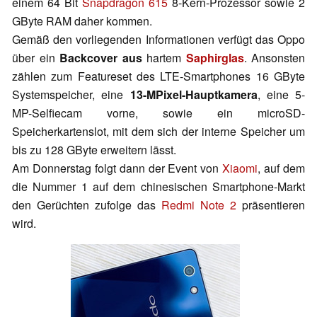
einem 64 Bit
Snapdragon 615
8-Kern-Prozessor sowie 2
GByte RAM daher kommen.
Gemäß den vorliegenden Informationen verfügt das Oppo
über ein
Backcover aus
hartem
Saphirglas
. Ansonsten
zählen zum Featureset des LTE-Smartphones 16 GByte
Systemspeicher, eine
13-MPixel-Hauptkamera
, eine 5-
MP-Selfiecam vorne, sowie ein microSD-
Speicherkartenslot, mit dem sich der interne Speicher um
bis zu 128 GByte erweitern lässt.
Am Donnerstag folgt dann der Event von
Xiaomi
, auf dem
die Nummer 1 auf dem chinesischen Smartphone-Markt
den Gerüchten zufolge das
Redmi Note 2
präsentieren
wird.