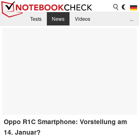
Tests
News
Videos
...
Benchmarks & Tech
Externe Tests
Kaufberatung
Deals
Suche
Jobs
Forum
Oppo R1C Smartphone: Vorstellung am
14. Januar?