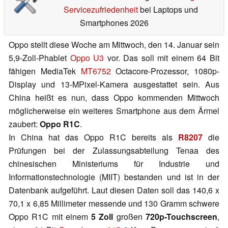
Servicezufriedenheit
bei Laptops und
Smartphones 2026
Oppo stellt diese Woche am Mittwoch, den 14. Januar sein
5,9-Zoll-Phablet
Oppo U3
vor. Das soll mit einem 64 Bit
fähigen MediaTek
MT6752
Octacore-Prozessor, 1080p-
Display und 13-MPixel-Kamera ausgestattet sein. Aus
China heißt es nun, dass Oppo kommenden Mittwoch
möglicherweise ein weiteres Smartphone aus dem Ärmel
zaubert:
Oppo R1C
.
In China hat das Oppo R1C bereits als
R8207
die
Prüfungen bei der Zulassungsabteilung Tenaa des
chinesischen Ministeriums für Industrie und
Informationstechnologie (MIIT) bestanden und ist in der
Datenbank aufgeführt. Laut diesen Daten soll das 140,6 x
70,1 x 6,85 Millimeter messende und 130 Gramm schwere
Oppo R1C mit einem
5 Zoll
großen
720p-Touchscreen
,