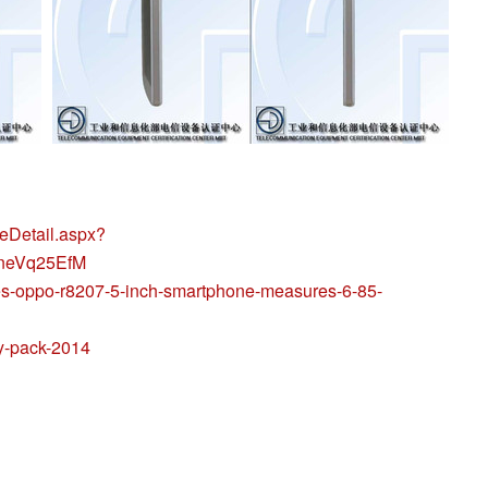
leDetail.aspx?
neVq25EfM
es-oppo-r8207-5-inch-smartphone-measures-6-85-
ay-pack-2014