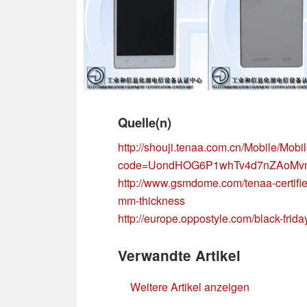
Quelle(n)
http://shouji.tenaa.com.cn/Mobile/Mobi
code=UondHOG6P1whTv4d7nZAoMv
http://www.gsmdome.com/tenaa-certifi
mm-thickness
http://europe.oppostyle.com/black-frid
Verwandte Artikel
Weitere Artikel anzeigen