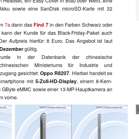
 Headset, ein Easy Cover in Blau oder Weiß, eine
-Akku sowie eine SanDisk microSD-Karte mit 32
em
7a
dann das
Find 7
in den Farben Schwarz oder
 kann der Kunde für das Black-Friday-Paket auch
er Aufpreis hierfür: 8 Euro. Das Angebot ist laut
 Dezember
gültig.
wurde in der Datenbank der chinesische
hinesischen Ministeriums für Industrie und
uzugang gesichtet:
Oppo R8207
. Hierbei handelt es
Smartphone mit
5-Zoll-HD-Display
, einem 8-Kern-
16 GByte eMMC sowie einer 13-MP-Hauptkamera an
m vorne.