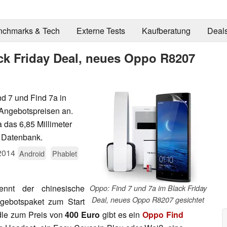
nchmarks & Tech
Externe Tests
Kaufberatung
Deal
ck Friday Deal, neues Oppo R8207
d 7 und Find 7a in
 Angebotspreisen an.
 das 6,85 Millimeter
 Datenbank.
2014
Android
Phablet
nnt der chinesische
Oppo: Find 7 und 7a im Black Friday
Deal, neues Oppo R8207 gesichtet
ebotspaket zum Start
dle zum Preis von
400 Euro
gibt es ein
Oppo Find