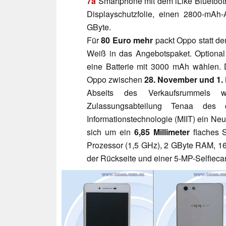
7a
Smartphone mit dem iLike Bluetooth
Displayschutzfolie, einen 2800-mAh
GByte.
Für
80 Euro mehr
packt Oppo statt d
Weiß in das Angebotspaket. Optional
eine Batterie mit 3000 mAh wählen. D
Oppo zwischen
28. November und 1.
Abseits des Verkaufsrummels 
Zulassungsabteilung Tenaa des c
Informationstechnologie (MIIT) ein Ne
sich um ein
6,85 Millimeter
flaches 
Prozessor (1,5 GHz), 2 GByte RAM, 
der Rückseite und einer 5-MP-Selfieca