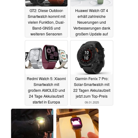
GT2: Diese Outdoor-
Huawei Watch GT 4
Smartwatch kommt mit
erhält zahlreiche
vielen Funktion, Dual-
Neuerungen und
Band-GNSS und
Verbesserungen dank
weiteren Sensoren
großem Update auf
zum günstigen Preis
Harmony OS 5
14.01.2025
13.01.2025
Redmi Watch 5: Xiaomi
Garmin Fenix 7 Pro:
Smartwatch mit
Solar-Smartwatch mit
großem AMOLED und
22 Tagen Akkulaufzeit
24 Tage Akkulaufzeit
jetzt zum Top-Preis
startet in Europa
09.01.2025
10.01.2025