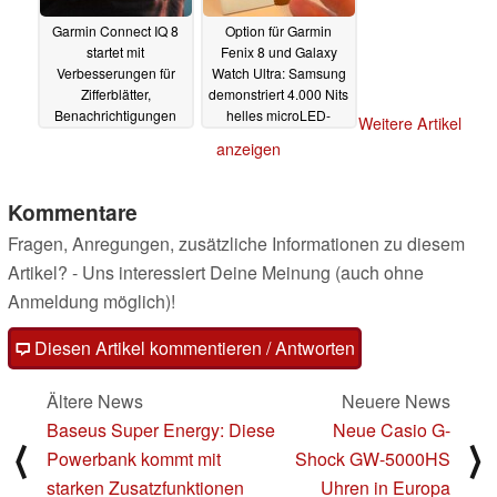
Garmin Connect IQ 8
Option für Garmin
startet mit
Fenix 8 und Galaxy
Verbesserungen für
Watch Ultra: Samsung
Zifferblätter,
demonstriert 4.000 Nits
Benachrichtigungen
helles microLED-
Weitere Artikel
und Apps in den Beta-
Display
07.01.2025
anzeigen
Test
09.01.2025
Kommentare
Fragen, Anregungen, zusätzliche Informationen zu diesem
Artikel? - Uns interessiert Deine Meinung (auch ohne
Anmeldung möglich)!
Diesen Artikel kommentieren / Antworten
Ältere News
Neuere News
Baseus Super Energy: Diese
Neue Casio G-
⟨
⟩
Powerbank kommt mit
Shock GW-5000HS
starken Zusatzfunktionen
Uhren in Europa