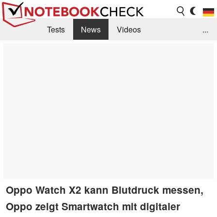
Tests
News
Videos
...
Benchmarks & Tech
Externe Tests
Kaufberatung
Deals
Suche
Jobs
Forum
Oppo Watch X2 kann Blutdruck messen,
Oppo zeigt Smartwatch mit digitaler