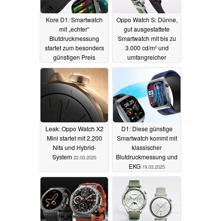
Kore D1: Smartwatch
Oppo Watch S: Dünne,
mit „echter“
gut ausgestattete
Blutdruckmessung
Smartwatch mit bis zu
startet zum besonders
3.000 cd/m² und
günstigen Preis
umfangreicher
Sensorik kommt global
12.02.2026
auf den Markt
05.01.2026
Leak: Oppo Watch X2
D1: Diese günstige
Mini startet mit 2.200
Smartwatch kommt mit
Nits und Hybrid-
klassischer
System
Blutdruckmessung und
22.03.2025
EKG
19.03.2025