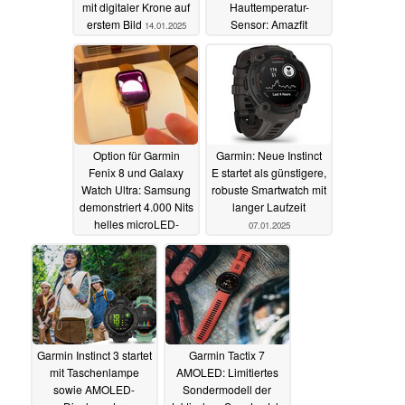
mit digitaler Krone auf
Hauttemperatur-
erstem Bild
Sensor: Amazfit
14.01.2025
enthüllt Active 2
07.01.2025
Option für Garmin
Garmin: Neue Instinct
Fenix 8 und Galaxy
E startet als günstigere,
Watch Ultra: Samsung
robuste Smartwatch mit
demonstriert 4.000 Nits
langer Laufzeit
helles microLED-
07.01.2025
Display
07.01.2025
Garmin Instinct 3 startet
Garmin Tactix 7
mit Taschenlampe
AMOLED: Limitiertes
sowie AMOLED-
Sondermodell der