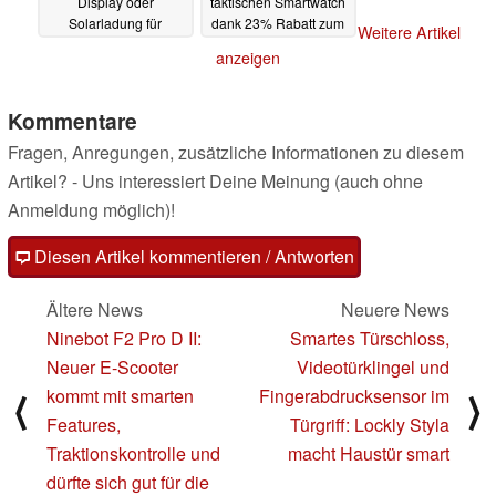
Display oder
taktischen Smartwatch
Solarladung für
dank 23% Rabatt zum
Weitere Artikel
unendliche Laufzeit
Bestpreis
05.01.2025
anzeigen
06.01.2025
Kommentare
Fragen, Anregungen, zusätzliche Informationen zu diesem
Artikel? - Uns interessiert Deine Meinung (auch ohne
Anmeldung möglich)!
Diesen Artikel kommentieren / Antworten
Ältere News
Neuere News
Ninebot F2 Pro D II:
Smartes Türschloss,
Neuer E-Scooter
Videotürklingel und
kommt mit smarten
Fingerabdrucksensor im
⟨
⟩
Features,
Türgriff: Lockly Styla
Traktionskontrolle und
macht Haustür smart
dürfte sich gut für die