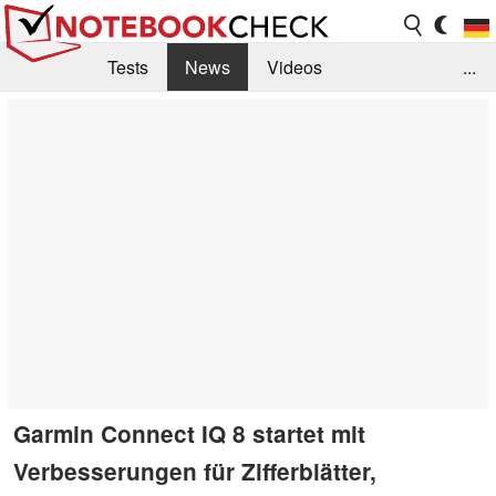
Tests
News
Videos
...
Benchmarks & Tech
Externe Tests
Kaufberatung
Deals
Suche
Jobs
Forum
Garmin Connect IQ 8 startet mit
Verbesserungen für Zifferblätter,