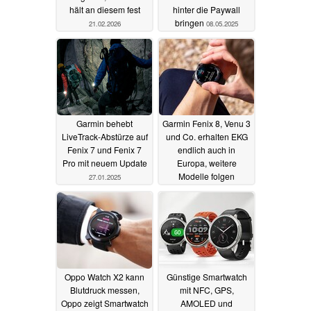
hält an diesem fest
hinter die Paywall
bringen
21.02.2026
08.05.2025
Garmin behebt
Garmin Fenix 8, Venu 3
LiveTrack-Abstürze auf
und Co. erhalten EKG
Fenix 7 und Fenix 7
endlich auch in
Pro mit neuem Update
Europa, weitere
Modelle folgen
27.01.2025
15.01.2025
Oppo Watch X2 kann
Günstige Smartwatch
Blutdruck messen,
mit NFC, GPS,
Oppo zeigt Smartwatch
AMOLED und