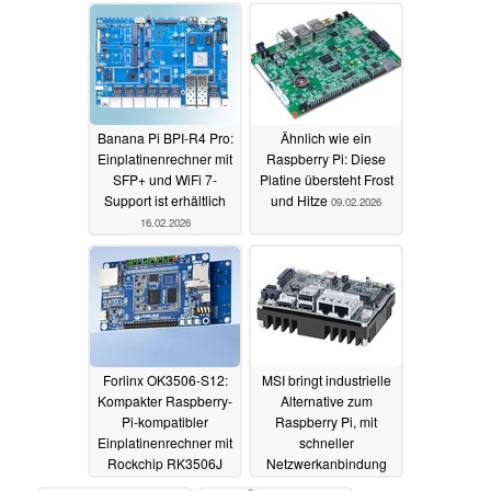
Banana Pi BPI-R4 Pro:
Ähnlich wie ein
Einplatinenrechner mit
Raspberry Pi: Diese
SFP+ und WiFi 7-
Platine übersteht Frost
Support ist erhältlich
und Hitze
09.02.2026
16.02.2026
Forlinx OK3506-S12:
MSI bringt industrielle
Kompakter Raspberry-
Alternative zum
Pi-kompatibler
Raspberry Pi, mit
Einplatinenrechner mit
schneller
Rockchip RK3506J
Netzwerkanbindung
und Windows-Support
18.10.2025