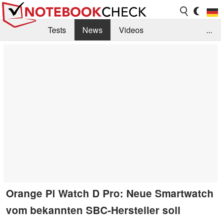
Tests
News
Videos
...
Benchmarks & Tech
Externe Tests
Kaufberatung
Deals
Suche
Jobs
Forum
Orange Pi Watch D Pro: Neue Smartwatch
vom bekannten SBC-Hersteller soll