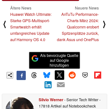
Ältere News
Neuere News
Huawei Watch Ultimate:
AnTuTu Performance-
Starke GPS-Multisport-
Charts März 2024:
⟨
⟩
Smartwatch erhält
Qualcomm erobert
umfangreiches Update
Spitzenplätze zurück,
auf Harmony OS 4.0
dank Asus und OnePlus
Als bevorzugte Quelle
auf Google
hinzufügen
Silvio Werner
- Senior Tech Writer
-
17818 Artikel auf Notebookcheck