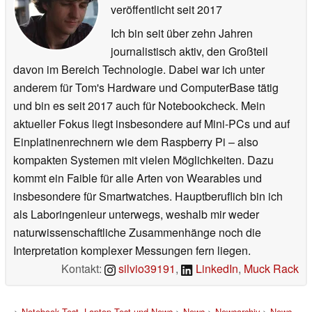
veröffentlicht
seit 2017
Ich bin seit über zehn Jahren
journalistisch aktiv, den Großteil
davon im Bereich Technologie. Dabei war ich unter
anderem für Tom's Hardware und ComputerBase tätig
und bin es seit 2017 auch für Notebookcheck. Mein
aktueller Fokus liegt insbesondere auf Mini-PCs und auf
Einplatinenrechnern wie dem Raspberry Pi – also
kompakten Systemen mit vielen Möglichkeiten. Dazu
kommt ein Faible für alle Arten von Wearables und
insbesondere für Smartwatches. Hauptberuflich bin ich
als Laboringenieur unterwegs, weshalb mir weder
naturwissenschaftliche Zusammenhänge noch die
Interpretation komplexer Messungen fern liegen.
Kontakt:
silvio39191
,
LinkedIn
,
Muck Rack
>
Notebook Test, Laptop Test und News
>
News
>
Newsarchiv
>
News