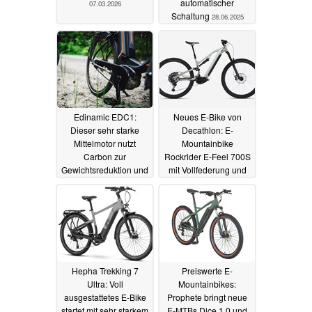
automatischer
07.03.2026
Schaltung
28.06.2025
Edinamic EDC1:
Neues E-Bike von
Dieser sehr starke
Decathlon: E-
Mittelmotor nutzt
Mountainbike
Carbon zur
Rockrider E-Feel 700S
Gewichtsreduktion und
mit Vollfederung und
ermöglicht leicht mehr
starkem Shimano
als 25 km/h
Motor erhältlich
13.05.2024
12.05.2024
Hepha Trekking 7
Preiswerte E-
Ultra: Voll
Mountainbikes:
ausgestattetes E-Bike
Prophete bringt neue
startet mit sehr starkem
E-MTBs Dice 1.0 und