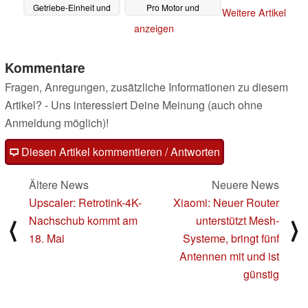
Getriebe-Einheit und
Pro Motor und
Weitere Artikel
riesigem Akku vor
Shimano XT Schaltung
anzeigen
zum Bestpreis
26.11.2023
20.11.2023
Kommentare
Fragen, Anregungen, zusätzliche Informationen zu diesem
Artikel? - Uns interessiert Deine Meinung (auch ohne
Anmeldung möglich)!
Diesen Artikel kommentieren / Antworten
Ältere News
Neuere News
Upscaler: Retrotink-4K-
Xiaomi: Neuer Router
Nachschub kommt am
unterstützt Mesh-
⟨
⟩
18. Mai
Systeme, bringt fünf
Antennen mit und ist
günstig