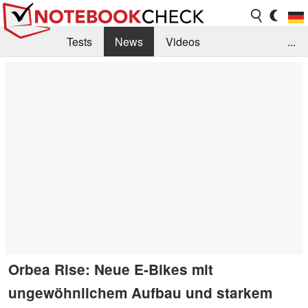
Tests
News
Videos
...
Benchmarks & Tech
Externe Tests
Kaufberatung
Deals
Suche
Jobs
Forum
Orbea Rise: Neue E-Bikes mit
ungewöhnlichem Aufbau und starkem