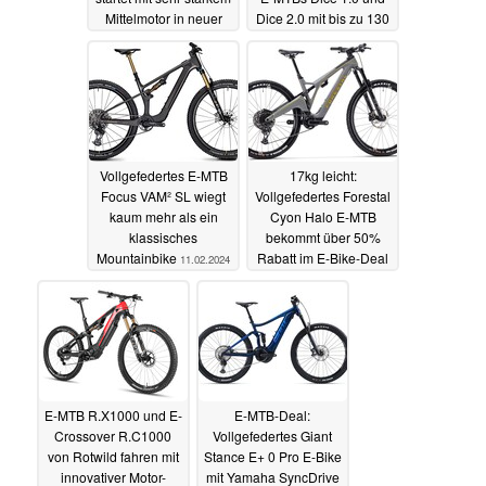
Mittelmotor in neuer
Dice 2.0 mit bis zu 130
Version
km auf den Markt
12.05.2024
09.05.2024
Vollgefedertes E-MTB
17kg leicht:
Focus VAM² SL wiegt
Vollgefedertes Forestal
kaum mehr als ein
Cyon Halo E-MTB
klassisches
bekommt über 50%
Mountainbike
Rabatt im E-Bike-Deal
11.02.2024
31.12.2023
E-MTB R.X1000 und E-
E-MTB-Deal:
Crossover R.C1000
Vollgefedertes Giant
von Rotwild fahren mit
Stance E+ 0 Pro E-Bike
innovativer Motor-
mit Yamaha SyncDrive