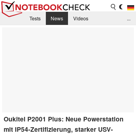
Tests
News
Videos
...
Benchmarks & Tech
Externe Tests
Kaufberatung
Deals
Suche
Jobs
Forum
Oukitel P2001 Plus: Neue Powerstation
mit IP54-Zertifizierung, starker USV-