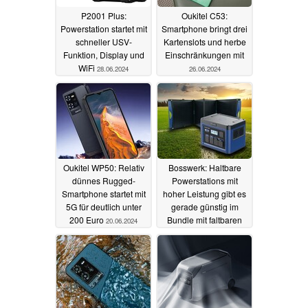
P2001 Plus:
Oukitel C53:
Powerstation startet mit
Smartphone bringt drei
schneller USV-
Kartenslots und herbe
Funktion, Display und
Einschränkungen mit
WiFi
28.06.2024
26.06.2024
Oukitel WP50: Relativ
Bosswerk: Haltbare
dünnes Rugged-
Powerstations mit
Smartphone startet mit
hoher Leistung gibt es
5G für deutlich unter
gerade günstig im
200 Euro
Bundle mit faltbaren
20.06.2024
Solarzellen
14.06.2024