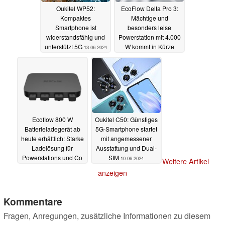
Oukitel WP52:
EcoFlow Delta Pro 3:
Kompaktes
Mächtige und
Smartphone ist
besonders leise
widerstandsfähig und
Powerstation mit 4.000
unterstützt 5G
W kommt in Kürze
13.06.2024
12.06.2024
Ecoflow 800 W
Oukitel C50: Günstiges
Batterieladegerät ab
5G-Smartphone startet
heute erhältlich: Starke
mit angemessener
Ladelösung für
Ausstattung und Dual-
Powerstations und Co
SIM
10.06.2024
Weitere Artikel
während der Fahrt
anzeigen
11.06.2024
Kommentare
Fragen, Anregungen, zusätzliche Informationen zu diesem