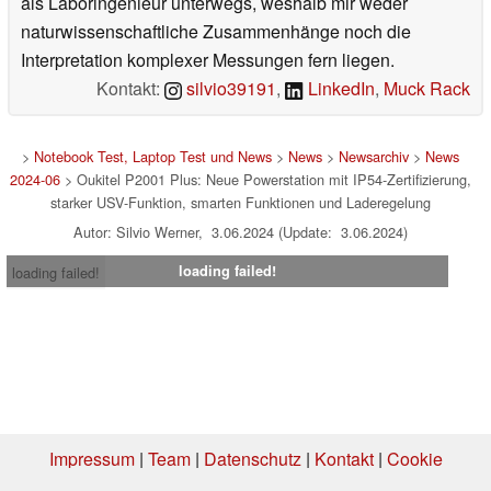
als Laboringenieur unterwegs, weshalb mir weder
naturwissenschaftliche Zusammenhänge noch die
Interpretation komplexer Messungen fern liegen.
Kontakt:
silvio39191
,
LinkedIn
,
Muck Rack
>
Notebook Test, Laptop Test und News
>
News
>
Newsarchiv
>
News
2024-06
> Oukitel P2001 Plus: Neue Powerstation mit IP54-Zertifizierung,
starker USV-Funktion, smarten Funktionen und Laderegelung
Autor: Silvio Werner, 3.06.2024 (Update: 3.06.2024)
loading failed!
loading failed!
Impressum
|
Team
|
Datenschutz
|
Kontakt
|
Cookie
Einstellungen
| 09.08.2026 05:31