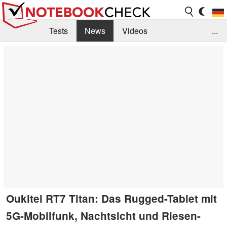
Tests
News
Videos
...
Benchmarks & Tech
Externe Tests
Kaufberatung
Deals
Suche
Jobs
Forum
Oukitel RT7 Titan: Das Rugged-Tablet mit
5G-Mobilfunk, Nachtsicht und Riesen-