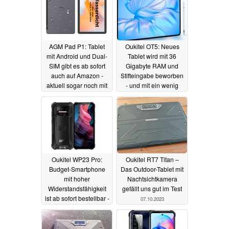
AGM Pad P1: Tablet
Oukitel OT5: Neues
mit Android und Dual-
Tablet wird mit 36
SIM gibt es ab sofort
Gigabyte RAM und
auch auf Amazon -
Stifteingabe beworben
aktuell sogar noch mit
- und mit ein wenig
Rabatt
Etikettenschwindel
18.11.2023
05.11.2023
Oukitel WP23 Pro:
Oukitel RT7 Titan –
Budget-Smartphone
Das Outdoor-Tablet mit
mit hoher
Nachtsichtkamera
Widerstandsfähigkeit
gefällt uns gut im Test
ist ab sofort bestellbar -
07.10.2023
mit NFC und Dual-SIM
16.10.2023