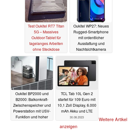
Test Oukitel RT7 Titan
Oukitel WP27: Neues
5G – Massives
Rugged-Smartphone
Outdoor-Tablet für
mit ordentlicher
tagelanges Arbeiten
Ausstattung und
ohne Steckdose
Nachtsichtkamera
04.10.2023
16.09.2023
Oukitel BP2000 und
TCL Tab 10L Gen 2
B2000: Balkonkraft-
startet für 109 Euro mit
Zwischenspeicher und
10,1 Zoll Display, 6.000
Powerstation mit USV-
mAh Akku und LTE
Funktion und hoher
30.08.2023
Weitere Artikel
Leistung launcht
anzeigen
04.09.2023