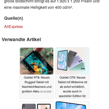
große Bildschirm bringt es auf 1.920 x 1.200 Pixeln und
eine maximale Helligkeit von 400 cd/m².
Quelle(n)
AliExpress
Verwandte Artikel
Oukitel RT8: Neues
Oukitel OT6: Neues
Rugged-Tablet mit
Tablet mit Widevine ist
Nachtsichtkamera und
ab sofort erhältlich,
großem Akku
wurde auch in
03.03.2024
spezieller Edition für
Kinder angekündigt
07.02.2024